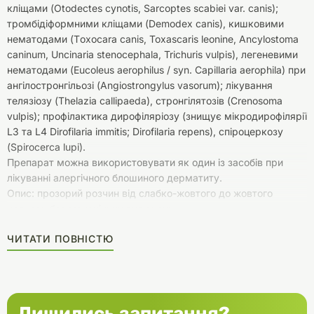
кліщами (Otodectes cynotis, Sarcoptes scabiei var. canis);
тромбідіформними кліщами (Demodex canis), кишковими
нематодами (Тoxocara canis, Toxascaris leonine, Ancylostoma
caninum, Uncinaria stenocephala, Trichuris vulpis), легеневими
нематодами (Eucoleus aerophilus / syn. Capillaria aerophila) при
ангілостронгільозі (Angiostrongylus vasorum); лікування
телязіозу (Thelazia callipaeda), стронгілятозів (Crenosoma
vulpis); профілактика дирофіляріозу (знищує мікродирофілярії
L3 та L4 Dirofilaria immitis; Dirofilaria repens), спіроцеркозу
(Spirocerca lupi).
Препарат можна використовувати як один із засобів при
лікуванні алергічного блошиного дерматиту.
Опис: прозорий розчин від слабко-жовтого до жовтого
кольору без механічних включень.
ЧИТАТИ ПОВНІСТЮ
Лишились запитання?