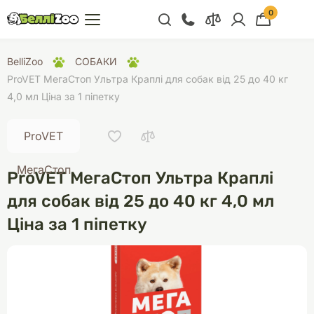
0
+38 (068) 300 91 91
BelliZoo
СОБАКИ
Відділ продажу
ProVET МегаСтоп Ультра Краплі для собак від 25 до 40 кг
4,0 мл Ціна за 1 піпетку
+38 (093) 300 91 91
+38 (099) 300 91 91
ProVET
Відділ підтримки
МегаСтоп
ProVET МегаСтоп Ультра Краплі
+38 (068) 479 28
76
для собак від 25 до 40 кг 4,0 мл
Ціна за 1 піпетку