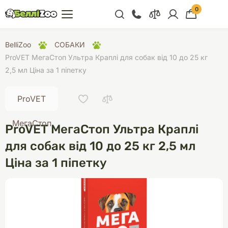
0
+38 (068) 300 91 91
BelliZoo
СОБАКИ
Відділ продажу
ProVET МегаСтоп Ультра Краплі для собак від 10 до 25 кг
2,5 мл Ціна за 1 піпетку
+38 (093) 300 91 91
+38 (099) 300 91 91
ProVET
Відділ підтримки
МегаСтоп
ProVET МегаСтоп Ультра Краплі
+38 (068) 479 28
76
для собак від 10 до 25 кг 2,5 мл
Ціна за 1 піпетку