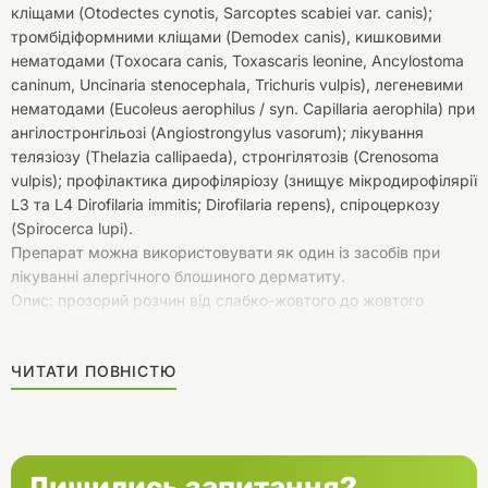
кліщами (Otodectes cynotis, Sarcoptes scabiei var. canis);
тромбідіформними кліщами (Demodex canis), кишковими
нематодами (Тoxocara canis, Toxascaris leonine, Ancylostoma
caninum, Uncinaria stenocephala, Trichuris vulpis), легеневими
нематодами (Eucoleus aerophilus / syn. Capillaria aerophila) при
ангілостронгільозі (Angiostrongylus vasorum); лікування
телязіозу (Thelazia callipaeda), стронгілятозів (Crenosoma
vulpis); профілактика дирофіляріозу (знищує мікродирофілярії
L3 та L4 Dirofilaria immitis; Dirofilaria repens), спіроцеркозу
(Spirocerca lupi).
Препарат можна використовувати як один із засобів при
лікуванні алергічного блошиного дерматиту.
Опис: прозорий розчин від слабко-жовтого до жовтого
кольору без механічних включень.
ЧИТАТИ ПОВНІСТЮ
Лишились запитання?