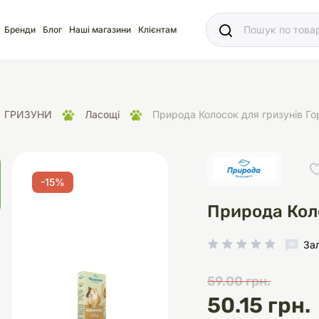
Ваш
Бренди
Блог
Наші магазини
Клієнтам
ГРИЗУНИ
Ласощі
Природа Колосок для гризунів Гор
яд
для акваріума
ріуми
Ласощі
Ласощі
Наповнювачі
Корм
Акваріуми
Корм
-15%
Природа Коло
За
59.00 грн.
іція
носки
суари для кліток
щі
рації
Здоров'я
Туалети та аксесуар
Здоров'я
Здоров'я
ресори
Помпи
50.15 грн.