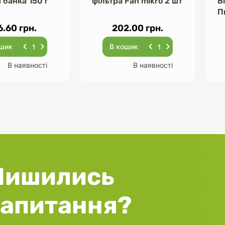
 банка 150 г
фільтра Fan mikro 2 шт
В
П
Ч
6.60 грн.
202.00 грн.
ошик
В кошик
В наявності
В наявності
Лишились
запитання?