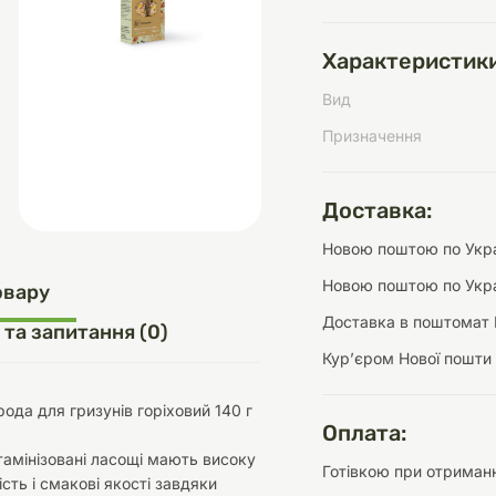
Характеристики
Вид
д
шки
щі
ки та переноски
Домашній затишок
Засоби для догляду
Наповнювачі
Призначення
три
Обігрівачі
Доставка:
Новою поштою по Украї
д
Інструменти для
Новою поштою по Укра
овару
Переноски
догляду
Засоби для догляду
Доставка в поштомат 
 та запитання (0)
Курʼєром Нової пошти
ода для гризунів горіховий 140 г
Оплата:
ітамінізовані ласощі мають високу
Готівкою при отриманн
ети та аскесуари
ти
Аксесуари
сть і смакові якості завдяки