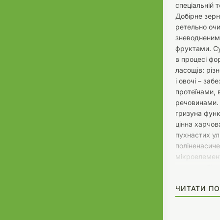
спеціальній т
Добірне зерн
ретельно очи
зневодненим
фруктами. С
в процесі ф
ласощів: різ
і овочі – за
протеїнами,
речовинами.
гризуна функ
цінна харчов
пухнастих ул
поліненасич
мікроелемен
жирами, білка
Вживання гор
ЧИТАТИ ПО
шерсті, імун