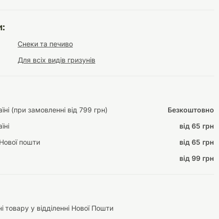
:
Снеки та печиво
Інструменти для
Домашній затишок
Для всіх видів гризунів
догляду
Освітлення
ні (при замовленні від 799 грн)
Безкоштовно
Амуніція
їні
від 65 грн
Автоаксесуари
Декорації
Нової пошти
від 65 грн
від 99 грн
і товару у відділенні Нової Пошти