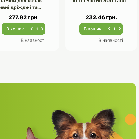
ітаміни для собак
котів Біотин 300 табл
ивні дріжджі та
асник 120 табл
277.82 грн.
232.46 грн.
В кошик
В кошик
В наявності
В наявності