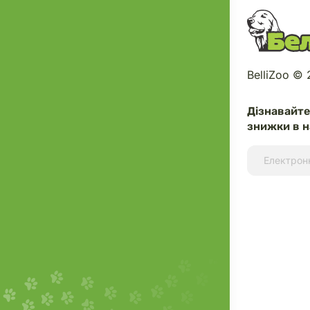
BelliZoo ©
Дізнавайт
знижки в н