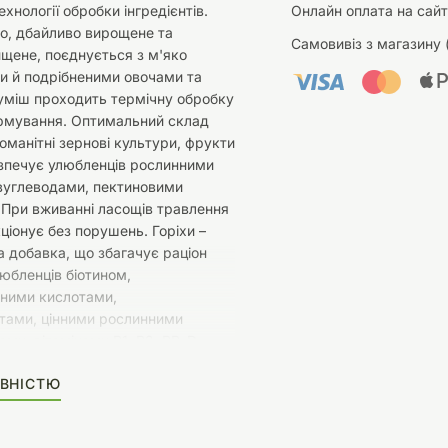
ехнології обробки інгредієнтів.
Онлайн оплата на сайт
о, дбайливо вирощене та
Самовивіз з магазину 
щене, поєднується з м'яко
и й подрібненими овочами та
уміш проходить термічну обробку
ормування. Оптимальний склад
номанітні зернові культури, фрукти
безпечує улюбленців рослинними
 вуглеводами, пектиновими
 При вживанні ласощів травлення
ціонує без порушень. Горіхи –
а добавка, що збагачує раціон
юбленців біотином,
еними кислотами,
тами, цінними рослинними
ми, вітамінами B1, B2, PP, D.
іхів чудово впливає на стан
ВНІСТЮ
ітет, подовжує тривалість життя.