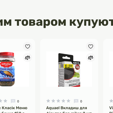
им товаром купую
0
0
с Класік Меню
Aquael Вкладиш для
V