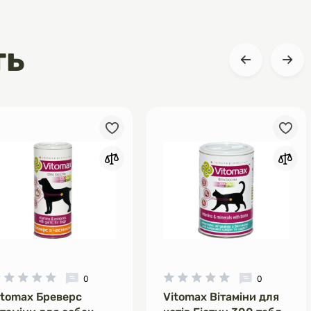
ть
0
0
itomax Бреверс
Vitomax Вітаміни для