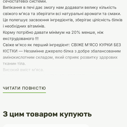
сечостатевої системи.
Випікання в печі дає змогу нам додавати велику кількість
свіжого м'яса та зберігати всі натуральні аромати та смаки.
Це полегшує засвоєння інгредієнтів, зберігає цілісність білків
і необхідних вітамінів.
Корму потрібно давати мінімум на 20% менше, ніж
екструдованого !!!
Свіже м'ясо як перший інгредієнт: СВІЖЕ М'ЯСО КУРКИ БЕЗ
КІСТКИ — Незамінне джерело білка з добре збалансованим
амінокислотним складом, який сприяє розвитку здорових
тканин тіла.
Високий вміст м'яса.
Свіжі фрукти та овочі: ШПИНАТ І БРОКОЛІ — Чудове
джерело заліза, незамінне для утворення червоних
ЧИТАТИ ПОВНІСТЮ
кров'яних клітин. ГАРБУЗ — Натуральне джерело
антиоксидантів, багате на бета-каротин і вітаміни (A, C і E).
ЖУРАВЛИНА — Джерело антиоксидантів, які запобігають
захворюванням сечостатевої системи. СОЛОДКА КАРТОПЛЯ
З цим товаром купують
— Джерело вуглеводів, вітамінів і бета-каротину. ЯБЛУКА —
Джерело пектину, який допомагає виводити токсини та
запобігає ризику серцевих захворювань. ЧОРНИЦЯ —