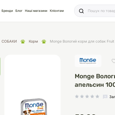
Ваш
Бренди
Блог
Наші магазини
Клієнтам
СОБАКИ
Корм
Monge Вологий корм для собак Fruit
яд
для акваріума
ріуми
Ласощі
Ласощі
Наповнювачі
Корм
Акваріуми
Корм
Monge Вологи
апельсин 100
За
іція
носки
суари для кліток
щі
рації
Здоров'я
Туалети та аксесуар
Здоров'я
Здоров'я
ресори
Помпи