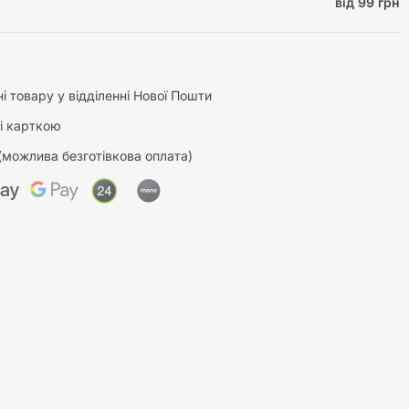
від 99 грн
і товару у відділенні Нової Пошти
і карткою
(можлива безготівкова оплата)