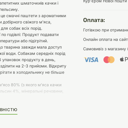
Курʼєром Нової пошти
петитних шматочкиів качки і
пельсину.
- це смачні паштети з ароматними
Оплата:
добірного свіжого м'яса,
д для собак всіх порід.
Готівкою при отриманн
 по годівлі: Продукт подавати
Онлайн оплата на сайт
ператури або підігрітий.
 тварина завжди мала доступ
Самовивіз з магазину 
іжої води. Собакам середніх порід
6 упаковок продукту в день,
зділити на 2-3 прийоми. Відкриту
рігати в холодильнику не більше
 м'ясо 80% (з якого м'яса качки
ельсин 4%, мінеральні речовини,
добавки: загусники і
ВНІСТЮ
чі компоненти.
ый аналіз: сырой білок 8,5%,
ири 7%, сира зола 2,2%, сира