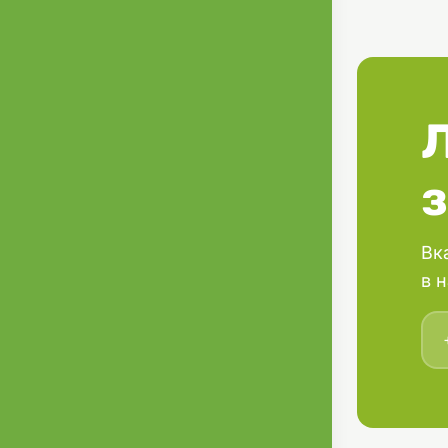
клітковина 0
добавки/кг :
МЕ, вітамін Е
якого м'яса 
мінеральні р
Технологічні 
желеутворюю
Вк
в 