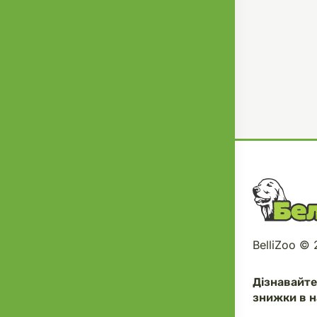
BelliZoo ©
Дізнавайт
знижки в н