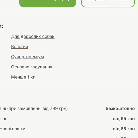
:
Інструменти для
Домашній затишок
Для дорослих собак
догляду
Освітлення
Вологий
Супер-преміум
Основне годування
Менше 1 кг
Амуніція
Автоаксесуари
Декорації
ні (при замовленні від 799 грн)
Безкоштовно
їні
від 65 грн
Нової пошти
від 65 грн