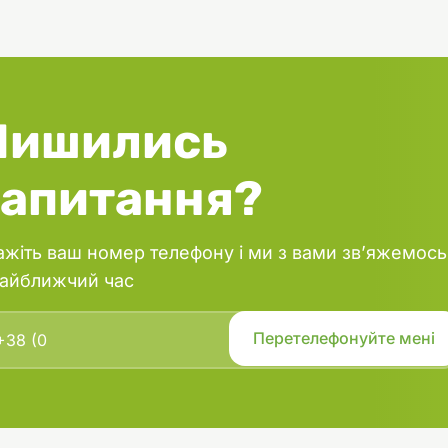
,5%, вологість 80%. Харчові
 вітамін А 3000 МЕ, вітамін D3 400
 15 мг.Інгредієнти: м'ясо 80% (з
качки мін.10%), апельсин 4%,
ечовини, вітаміни.
добавки: загусники і
Лишились
чі компоненти.
запитання?
ажіть ваш номер телефону і ми з вами зв’яжемось
найближчий час