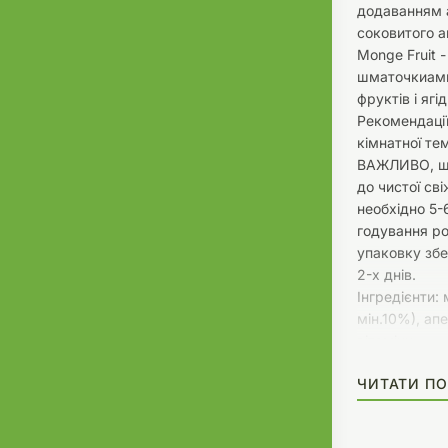
додаванням а
соковитого а
Monge Fruit 
шматочкиами 
фруктів і ягі
Рекомендації
кімнатної тем
ВАЖЛИВО, що
до чистої св
необхідно 5-
годування ро
упаковку збе
2-х днів.
Інгредієнти:
мін.10%), ап
вітаміни.
Технологічні 
ЧИТАТИ ПО
желеутворюю
Гарантированн
сирі олії і ж