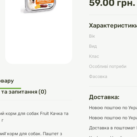
59.00 грн.
Характеристики
д
шки
щі
ки та переноски
Домашній затишок
Засоби для догляду
Наповнювачі
Вік
три
Обігрівачі
Вид
Клас
Особливі потреби
Фасовка
д
Інструменти для
овару
Переноски
догляду
Засоби для догляду
 та запитання (0)
Доставка:
Новою поштою по Украї
й корм для собак Fruit Качка та
Новою поштою по Укра
 г
Доставка в поштомат 
ети та аскесуари
ти
Аксесуари
ий̆ корм для собак. Паштет з