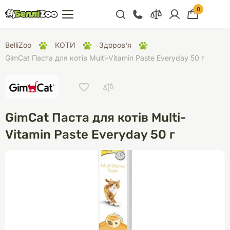
0
+38 (068) 300 91 91
BelliZoo
КОТИ
Здоров'я
Відділ продажу
GimCat Паста для котів Multi-Vitamin Paste Everyday 50 г
+38 (093) 300 91 91
+38 (099) 300 91 91
Відділ підтримки
GimCat Паста для котів Multi-
+38 (068) 479 28
Vitamin Paste Everyday 50 г
76