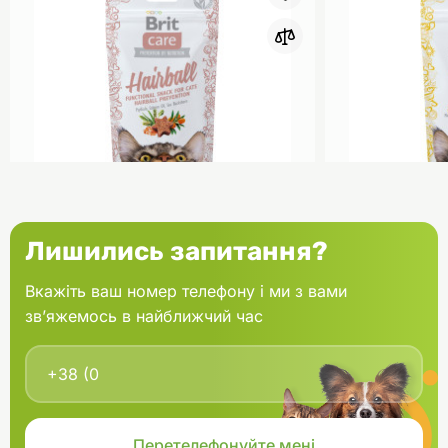
0
Brit Care Ласощі для котів
Brit Care Ла
Лишились запитання?
Hairball Качка 50 г
Hair Лосось 
Вкажіть ваш номер телефону і ми з вами
зв’яжемось в найближчий час
В кошик
129.00 грн.
129.00 грн.
В наявності