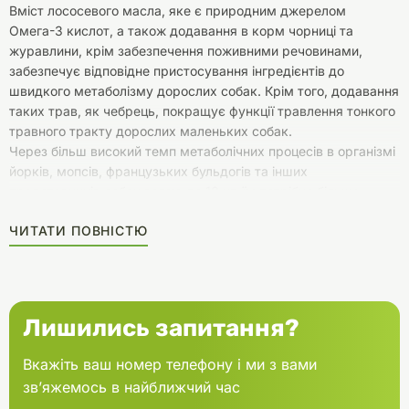
Вміст лососевого масла, яке є природним джерелом
Омега-3 кислот, а також додавання в корм чорниці та
журавлини, крім забезпечення поживними речовинами,
забезпечує відповідне пристосування інгредієнтів до
швидкого метаболізму дорослих собак. Крім того, додавання
таких трав, як чебрець, покращує функції травлення тонкого
травного тракту дорослих маленьких собак.
Через більш високий темп метаболічних процесів в організмі
йорків, мопсів, французьких бульдогів та інших
представників собак вагою до 10 кг, їм потрібно більше
енергії, білка та жирних кислот. Вживання м'яса ягняти
ЧИТАТИ ПОВНІСТЮ
запобігає серцево-судинним захворюванням, а також
цілюще впливає на нервову систему, покращуючи рефлекси
та активність.
Лишились запитання?
Вкажіть ваш номер телефону і ми з вами
зв’яжемось в найближчий час