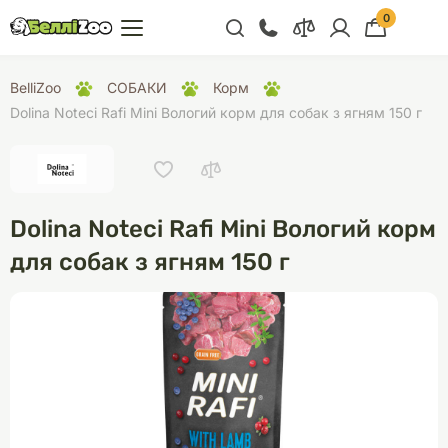
0
+38 (068) 300 91 91
BelliZoo
СОБАКИ
Корм
Відділ продажу
Dolina Noteci Rafi Mini Вологий корм для собак з ягням 150 г
+38 (093) 300 91 91
+38 (099) 300 91 91
Відділ підтримки
Dolina Noteci Rafi Mini Вологий корм
+38 (068) 479 28
для собак з ягням 150 г
76