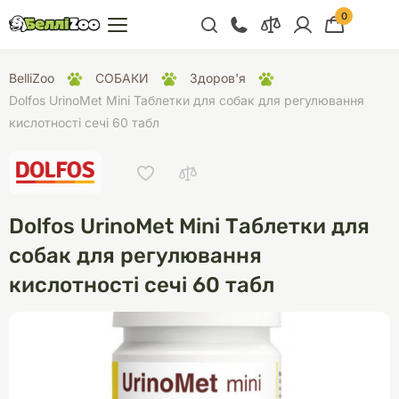
0
+38 (068) 300 91 91
BelliZoo
СОБАКИ
Здоров'я
Відділ продажу
Dolfos UrinoMet Mini Таблетки для собак для регулювання
кислотності сечі 60 табл
+38 (093) 300 91 91
+38 (099) 300 91 91
Відділ підтримки
Dolfos UrinoMet Mini Таблетки для
+38 (068) 479 28
76
собак для регулювання
кислотності сечі 60 табл