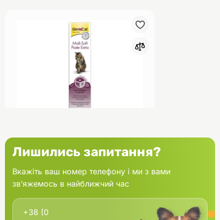
0
GimCat Паста для котів Malt-
Лишились запитання?
soft Extra для виведення шерсті
100 г
Вкажіть ваш номер телефону і ми з вами
зв’яжемось в найближчий час
В кошик
586.00 грн.
В наявності