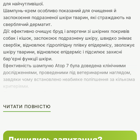
для найчутливішої.
Шампунь-крем особливо показаний для очищення й
заспокоєння подразненої шкіри тварин, які страждають на
сверблячий дерматит.
Дії: ефективно очищує бруд і алергени зі шкірних покривів
собак і кішок, заспокоює подразнену шкіру, швидко знімає
свербіж, відновлює гідроліпідну плівку епідермісу, зволожує
шкіру тварини, відновлює епідерміс і підсилює захисні
бар'єрні функції шкіри.
Ефективність шампуню Atop 7 була доведена клінічними
дослідженнями, проведеними під ветеринарним наглядом,
завдяки чому встановлено неабияке поліпшення за кількома
критеріями.
Для досягнення найкращого результату під час лікування
сверблячого й атопічного дерматиту рекомендується
ЧИТАТИ ПОВНІСТЮ
поєднувати шампунь Atop 7 зі спреєм Atop 7.
Лишились запитання?