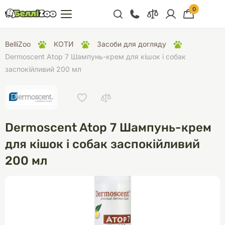
0
+38 (068) 300 91 91
BelliZoo
КОТИ
Засоби для догляду
Відділ продажу
Dermoscent Atop 7 Шампунь-крем для кішок і собак
заспокійливий 200 мл
+38 (093) 300 91 91
+38 (099) 300 91 91
Відділ підтримки
Dermoscent Atop 7 Шампунь-крем
+38 (068) 479 28
76
для кішок і собак заспокійливий
200 мл