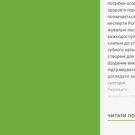
потрібен осо
здоров'я по
позначається
експерти Pur
жувальні лас
важкодоступн
схильні до у
зубного наль
створені для
Щоденне вик
підтримувати
доглядати з
сьогодні.
Переваги:
жувальна по
чистить важк
клінічно дов
ЧИТАТИ ПО
каменю;
сприяє зниж
природний о