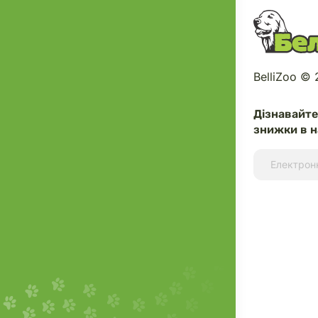
BelliZoo ©
Дізнавайт
знижки в н