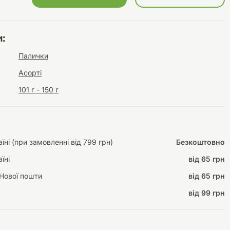
:
Інструменти для
Домашній затишок
Палички
догляду
Освітлення
Асорті
101 г - 150 г
Амуніція
ні (при замовленні від 799 грн)
Безкоштовно
Автоаксесуари
Декорації
їні
від 65 грн
Нової пошти
від 65 грн
від 99 грн