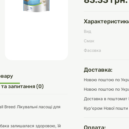
83.33 грн.
Характеристики
д
шки
щі
ки та переноски
Домашній затишок
Засоби для догляду
Наповнювачі
Вид
три
Обігрівачі
Смак
Фасовка
Доставка:
д
Інструменти для
овару
Новою поштою по Украї
Переноски
догляду
Засоби для догляду
 та запитання (0)
Новою поштою по Укра
Доставка в поштомат 
ll Breed Лікувальні ласощі для
Курʼєром Нової пошти
ети та аскесуари
ти
Аксесуари
бака залишалася здоровою, їй
Оплата: