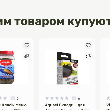
й з додаванням натуральних
ення задніх зубів;
им товаром купую
кту дбайливо масажують ясна;
ому подиху;
 в день;
епт;
я штучних ароматизаторів і
0
0
с Класік Меню
Aquael Вкладиш для
V