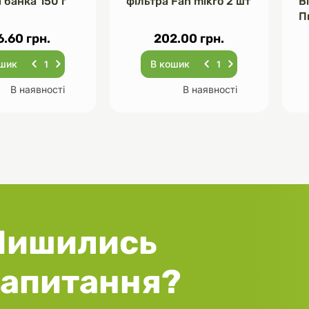
 банка 150 г
фільтра Fan mikro 2 шт
В
П
Ч
6.60 грн.
202.00 грн.
ошик
В кошик
В наявності
В наявності
Лишились
запитання?