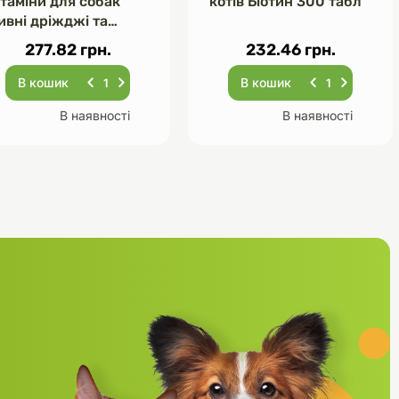
ітаміни для собак
котів Біотин 300 табл
ивні дріжджі та
асник 120 табл
277.82 грн.
232.46 грн.
В кошик
В кошик
В наявності
В наявності