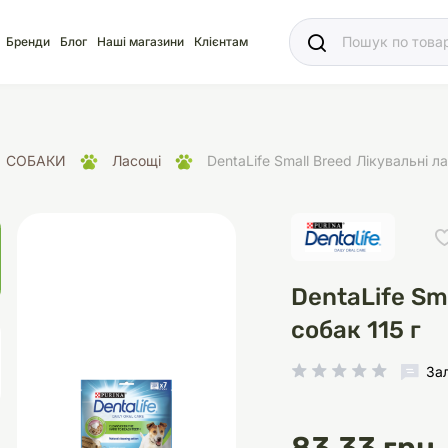
Ваш
Бренди
Блог
Наші магазини
Клієнтам
СОБАКИ
Ласощі
DentaLife Small Breed Лікувальні л
яд
для акваріума
ріуми
Ласощі
Ласощі
Наповнювачі
Корм
Акваріуми
Корм
DentaLife Sm
собак 115 г
За
іція
носки
суари для кліток
щі
рації
Здоров'я
Туалети та аксесуар
Здоров'я
Здоров'я
ресори
Помпи