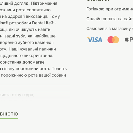
бливий догляд. Підтримання
Готівкою при отриманн
рожнини рота сприятливо
 на здоров'ї вихованця. Тому
Онлайн оплата на сайт
ina® розробили DentaLife® -
Самовивіз з магазину 
ощі, які очищують навіть
і задні зуби, які найбільше
творення зубного каменю і
оту. Наші жувальні палички
 щоденного використання.
ористання допомагає
 гігієну порожнини рота. Почніть
а порожниною рота вашої собаки
риста структура;
одоступні зуби;
едено: знижує утворення зубного
ВНІСТЮ
енню утворення зубного нальоту;
чищуючий ефект;