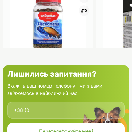
0
Акваріус Класік Меню Палички
Aquael Вкла
Лишились запитання?
банка 150 г
Fan mikro 2 
Вкажіть ваш номер телефону і ми з вами
зв’яжемось в найближчий час
В кошик
166.60 грн.
202.00 грн
В наявності