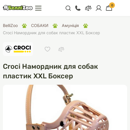
0
+38 (068) 300 91 91
BelliZoo
СОБАКИ
Амуніція
Відділ продажу
Croci Намордник для собак пластик XXL Боксер
+38 (093) 300 91 91
+38 (099) 300 91 91
Відділ підтримки
Croci Намордник для собак
+38 (068) 479 28
пластик XXL Боксер
76