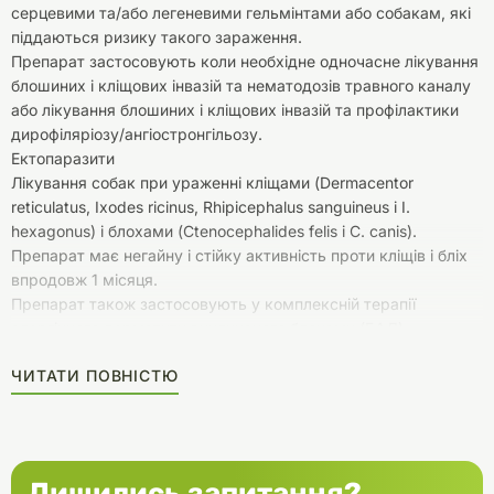
серцевими та/або легеневими гельмінтами або собакам, які
піддаються ризику такого зараження.
Препарат застосовують коли необхідне одночасне лікування
блошиних і кліщових інвазій та нематодозів травного каналу
або лікування блошиних і кліщових інвазій та профілактики
дирофіляріозу/ангіостронгільозу.
Ектопаразити
Лікування собак при ураженні кліщами (Dermacentor
reticulatus, Ixodes ricinus, Rhipicephalus sanguineus і I.
hexagonus) і блохами (Ctenocephalides felis і C. canis).
Препарат має негайну і стійку активність проти кліщів і бліх
впродовж 1 місяця.
Препарат також застосовують у комплексній терапії
алергічного дерматиту викликаного блохами (БАД).
Для лікування демодекозу (спричиненого Demodex canis).
ЧИТАТИ ПОВНІСТЮ
Нематоди травного каналу
Лікування нематодозів травного каналу: анкілостоми
(личинки L4, незрілі дорослі (L5) і дорослі форми Ancylostoma
caninum), круглі гельмінти (личинки L4, незрілі дорослі (L5) і
дорослі форми Toxocara canis, дорослі форми Toxascaris
Лишились запитання?