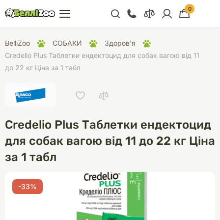
0
+38 (068) 300 91 91
BelliZoo
СОБАКИ
Здоров'я
Відділ продажу
Credelio Plus Таблетки ендектоцид для собак вагою від 11
до 22 кг Ціна за 1 табл
+38 (093) 300 91 91
+38 (099) 300 91 91
Відділ підтримки
Credelio Plus Таблетки ендектоцид
+38 (068) 479 28
76
для собак вагою від 11 до 22 кг Ціна
за 1 табл
-33%