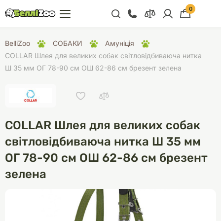
0
+38 (068) 300 91 91
BelliZoo
СОБАКИ
Амуніція
Відділ продажу
COLLAR Шлея для великих собак світловідбиваюча нитка
Ш 35 мм ОГ 78-90 см ОШ 62-86 см брезент зелена
+38 (093) 300 91 91
+38 (099) 300 91 91
Відділ підтримки
COLLAR Шлея для великих собак
+38 (068) 479 28
76
світловідбиваюча нитка Ш 35 мм
ОГ 78-90 см ОШ 62-86 см брезент
зелена