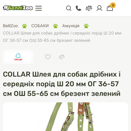
0
+38 (068) 300 91 91
BelliZoo
СОБАКИ
Амуніція
Відділ продажу
COLLAR Шлея для собак дрібних і середніх порід Ш 20 мм
ОГ 36-57 см ОШ 55-65 см брезент зелений
+38 (093) 300 91 91
+38 (099) 300 91 91
Відділ підтримки
COLLAR Шлея для собак дрібних і
+38 (068) 479 28
76
середніх порід Ш 20 мм ОГ 36-57
см ОШ 55-65 см брезент зелений