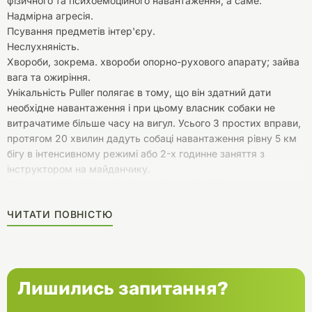
фізичного та психоемоційного навантаження, а саме:
Надмірна агресія.
Псування предметів інтер'єру.
Неслухняність.
Хвороби, зокрема. хвороби опорно-рухового апарату; зайва
вага та ожиріння.
Унікальність Puller полягає в тому, що він здатний дати
необхідне навантаження і при цьому власник собаки не
витрачатиме більше часу на вигул. Усього 3 простих вправи,
протягом 20 хвилин дадуть собаці навантаження рівну 5 км
бігу в інтенсивному режимі або 2-х годинне заняття з
інструктором на майданчику.
Окремо хотілося б звернути увагу на спеціально
розроблений матеріал для цього аксесуара:
ЧИТАТИ ПОВНІСТЮ
Легкий, що дозволяє власнику тренувати собаку тривалий
час. Легко та зручно працювати з Puller дітям та жінкам.
Плаває, що відкриває додаткові можливості у тренуваннях
та спілкуванні з собакою.
Без запаху, що дуже важливо при дресируванні собаки, а
Лишились запитання?
також не залишає специфічний запах на руках, як багато
виробів для собак, особливо «китайського» походження.