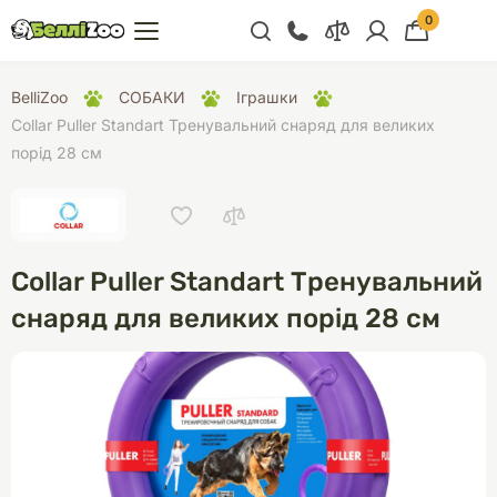
0
+38 (068) 300 91 91
BelliZoo
СОБАКИ
Іграшки
Відділ продажу
Collar Puller Standart Тренувальний снаряд для великих
порід 28 см
+38 (093) 300 91 91
+38 (099) 300 91 91
Відділ підтримки
Collar Puller Standart Тренувальний
+38 (068) 479 28
76
снаряд для великих порід 28 см