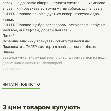
собак, що дозволяє відпрацьовувати спеціальний комплекс
вправ, який розвиває всі групи м'язів собаки. Для вправ з
PULLER Standard рекомендується використовувати два
кільця.
PULLER Standard підійде лабрадорам, ретріверам, пітбулям,
малинуа, амстаффам, доберманам та ін.
Легкий
Дозволяє власнику тренувати собаку тривалий час.
Працювати з ПУЛЕР комфортно навіть дітям та жінкам.
Плаває
Завдяки унікальному матеріалу снаряд тримається на воді,
добре видно собаці та господареві.
Без запаху
ПУЛЕР не залишає специфічний запах на руках.
Не травмує
ЧИТАТИ ПОВНІСТЮ
Собака не поранить зуби та ясна під час роботи зі снарядом.
ПУЛЕР допомагає вирішити найпоширеніші проблеми, з
якими стикаються власники собак:
зайва агресія
З цим товаром купують
ушкодження предметів інтер'єру