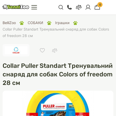
0
+38 (068) 300 91 91
BelliZoo
СОБАКИ
Іграшки
Відділ продажу
Collar Puller Standart Тренувальний снаряд для собак Colors
of freedom 28 см
+38 (093) 300 91 91
+38 (099) 300 91 91
Відділ підтримки
Collar Puller Standart Тренувальний
+38 (068) 479 28
76
снаряд для собак Colors of freedom
28 см