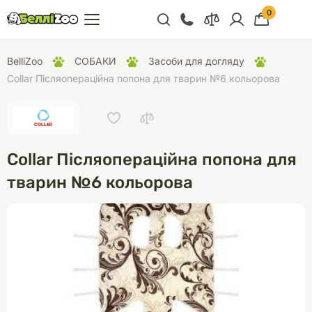
0
+38 (068) 300 91 91
BelliZoo
СОБАКИ
Засоби для догляду
Відділ продажу
Collar Післяопераційна попона для тварин №6 кольорова
+38 (093) 300 91 91
+38 (099) 300 91 91
Відділ підтримки
Collar Післяопераційна попона для
+38 (068) 479 28
тварин №6 кольорова
76