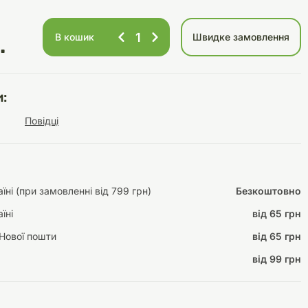
В кошик
Швидке замовлення
.
Інструменти для
Домашній затишок
догляду
Освітлення
:
Повідці
Амуніція
ні (при замовленні від 799 грн)
Безкоштовно
Автоаксесуари
Декорації
їні
від 65 грн
Нової пошти
від 65 грн
від 99 грн