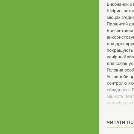
Виконаний з 
Шкіряні вста
місцях з'єдн
Прошитий дв
Брезентовий
використовув
для дресирув
покращують 
вечірньої або
для собак усі
Головна особл
Усі вироби п
контролю яко
обладнанні.
міцність. Ма
водовідштов
прослужить 
ЧИТАТИ ПО