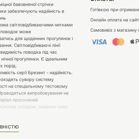
міцної бавовняної стрічки
Готівкою при отриманн
вки забезпечують надійність в
ань
Онлайн оплата на сайт
ома світловідбиваючими нитками
Самовивіз з магазину 
 поводок може
атись для щоденних прогулянок і
ання. Світловідбиваючі лінії
видимість поводка під час
 нічної прогулянки. Є ідеальним
х порід.
ивість серії Брезент - надійність.
роходять сувору систему
сті на спеціальному тестовому
 Проводяться випробовування на
теріал просочений
хуючим складом, завдяки чому
тривалий час.
ВНІСТЮ