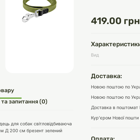
419.00 грн
д
шки
щі
ки та переноски
Домашній затишок
Засоби для догляду
Наповнювачі
три
Обігрівачі
Характеристики
Вид
Доставка:
д
Інструменти для
Новою поштою по Украї
Переноски
догляду
Засоби для догляду
овару
Новою поштою по Укра
 та запитання (0)
Доставка в поштомат 
Курʼєром Нової пошти
дець для собак світловідбиваюча
мм Д 200 см брезент зелений
ети та аскесуари
ти
Аксесуари
Оплата: