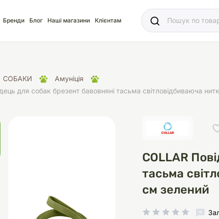
Ваш
Бренди
Блог
Наші магазини
Клієнтам
СОБАКИ
Амуніція
ець для собак брезент бавовняні тасьма світловідбиваюча нит
яд
для акваріума
ріуми
Ласощі
Ласощі
Наповнювачі
Корм
Акваріуми
Корм
COLLAR Пові
тасьма світ
см зелений
іція
носки
суари для кліток
щі
рації
Здоров'я
Туалети та аксесуар
Здоров'я
Здоров'я
ресори
Помпи
За