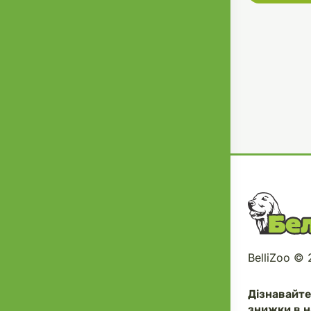
BelliZoo ©
Дізнавайт
знижки в н