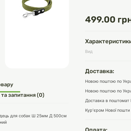
499.00 грн
д
шки
щі
ки та переноски
Домашній затишок
Засоби для догляду
Наповнювачі
три
Обігрівачі
Характеристики
Вид
Доставка:
д
Інструменти для
Новою поштою по Украї
Переноски
догляду
Засоби для догляду
овару
Новою поштою по Укра
 та запитання (0)
Доставка в поштомат 
Курʼєром Нової пошти
дець для собак Ш 25мм Д 500см
ений
ети та аскесуари
ти
Аксесуари
Оплата: