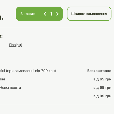
В кошик
Швидке замовлення
.
Інструменти для
Домашній затишок
догляду
Освітлення
:
Повідці
Амуніція
ні (при замовленні від 799 грн)
Безкоштовно
Автоаксесуари
Декорації
їні
від 65 грн
Нової пошти
від 65 грн
від 99 грн