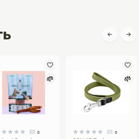
ть
0
0