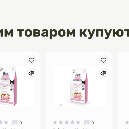
им товаром купую
0
0