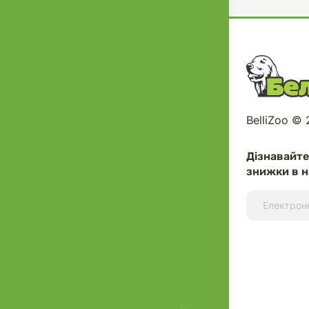
BelliZoo ©
Дізнавайт
знижки в н