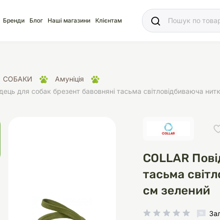
Ваш
Бренди
Блог
Наші магазини
Клієнтам
СОБАКИ
Амуніція
ець для собак брезент бавовняні тасьма світловідбиваюча нит
яд
для акваріума
ріуми
Ласощі
Ласощі
Наповнювачі
Корм
Акваріуми
Корм
COLLAR Пові
тасьма світ
см зелений
іція
носки
суари для кліток
щі
рації
Здоров'я
Туалети та аксесуар
Здоров'я
Здоров'я
ресори
Помпи
За