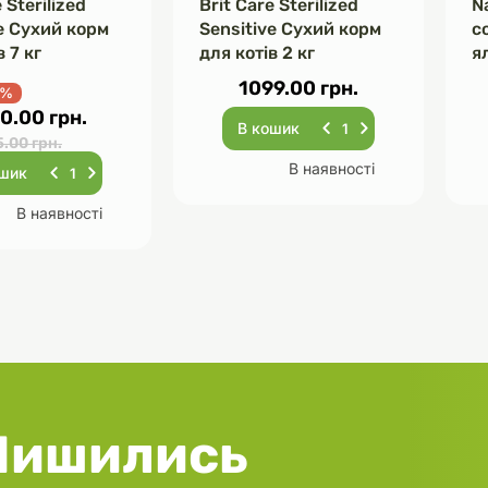
 Sterilized
Brit Care Sterilized
N
e Сухий корм
Sensitive Сухий корм
с
в 7 кг
для котів 2 кг
я
1099.00 грн.
0%
0.00 грн.
В кошик
.00 грн.
В наявності
ошик
В наявності
Лишились