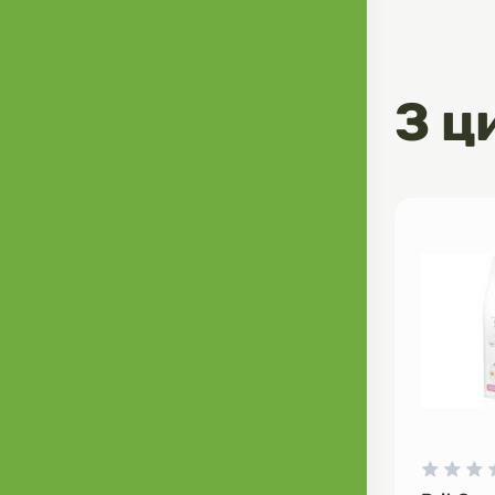
З ц
0
0