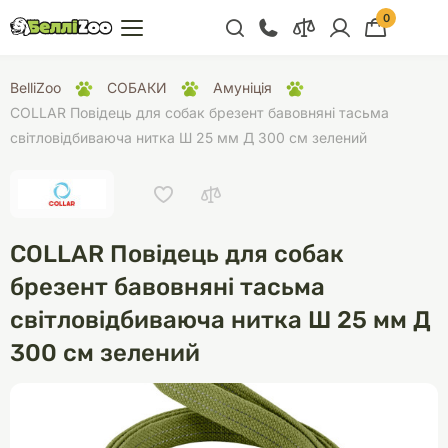
0
+38 (068) 300 91 91
BelliZoo
СОБАКИ
Амуніція
Відділ продажу
COLLAR Повідець для собак брезент бавовняні тасьма
світловідбиваюча нитка Ш 25 мм Д 300 см зелений
+38 (093) 300 91 91
+38 (099) 300 91 91
Відділ підтримки
COLLAR Повідець для собак
+38 (068) 479 28
76
брезент бавовняні тасьма
світловідбиваюча нитка Ш 25 мм Д
300 см зелений