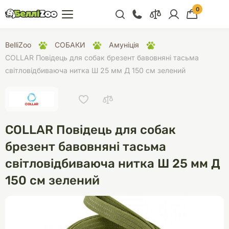
0
+38 (068) 300 91 91
BelliZoo
СОБАКИ
Амуніція
Відділ продажу
COLLAR Повідець для собак брезент бавовняні тасьма
світловідбиваюча нитка Ш 25 мм Д 150 см зелений
+38 (093) 300 91 91
+38 (099) 300 91 91
Відділ підтримки
COLLAR Повідець для собак
+38 (068) 479 28
76
брезент бавовняні тасьма
світловідбиваюча нитка Ш 25 мм Д
150 см зелений