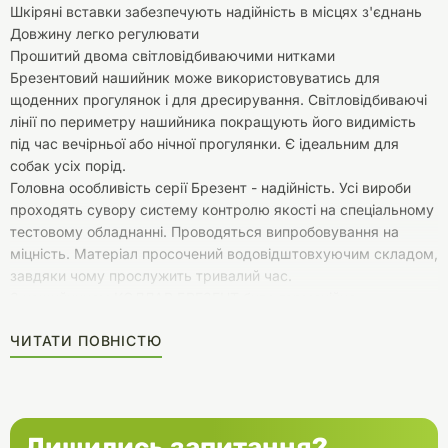
Шкіряні вставки забезпечують надійність в місцях з'єднань
Довжину легко регулювати
Прошитий двома світловідбиваючими нитками
Брезентовий нашийник може використовуватись для
щоденних прогулянок і для дресирування. Світловідбиваючі
лінії по периметру нашийника покращують його видимість
під час вечірньої або нічної прогулянки. Є ідеальним для
собак усіх порід.
Головна особливість серії Брезент - надійність. Усі вироби
проходять сувору систему контролю якості на спеціальному
тестовому обладнанні. Проводяться випробовування на
міцність. Матеріал просочений водовідштовхуючим складом,
завдяки чому прослужить тривалий час.
З нашийником КОЛЛАР БРЕЗЕНТ буде гармонійно
поєднуватися поводок з цієї ж серії.
ЧИТАТИ ПОВНІСТЮ
Лишились запитання?