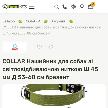
0
+38 (068) 300 91 91
BelliZoo
СОБАКИ
Амуніція
Відділ продажу
COLLAR Нашийник для собак зі світловідбиваючою ниткою
Ш 45 мм Д 53-68 см брезент
+38 (093) 300 91 91
+38 (099) 300 91 91
Відділ підтримки
COLLAR Нашийник для собак зі
+38 (068) 479 28
76
світловідбиваючою ниткою Ш 45
мм Д 53-68 см брезент