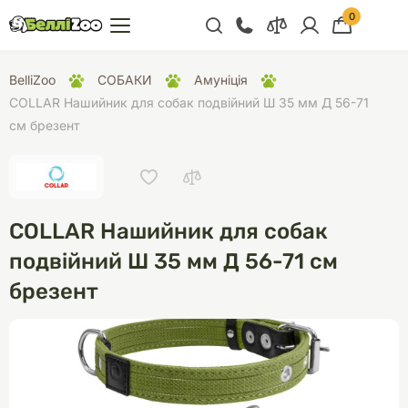
0
+38 (068) 300 91 91
BelliZoo
СОБАКИ
Амуніція
Відділ продажу
COLLAR Нашийник для собак подвійний Ш 35 мм Д 56-71
см брезент
+38 (093) 300 91 91
+38 (099) 300 91 91
Відділ підтримки
COLLAR Нашийник для собак
+38 (068) 479 28
76
подвійний Ш 35 мм Д 56-71 см
брезент