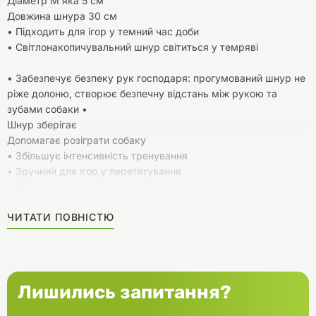
Діаметр М'яка 5 см
Довжина шнура 30 см
• Підходить для ігор у темний час доби
• Світлонакопичувальний шнур світиться у темряві
• Забезпечує безпеку рук господаря: прогумований шнур не
ріже долоню, створює безпечну відстань між рукою та
зубами собаки •
Шнур зберігає
Допомагає розіграти собаку
• Збільшує інтенсивність тренування
• Зручний для ігор у перетягування
• Легко закидається на велику відстань
• Не токсичний, м'яко прокушується і не травмує зуби та
ЧИТАТИ ПОВНІСТЮ
ясна собаки
Лишились запитання?