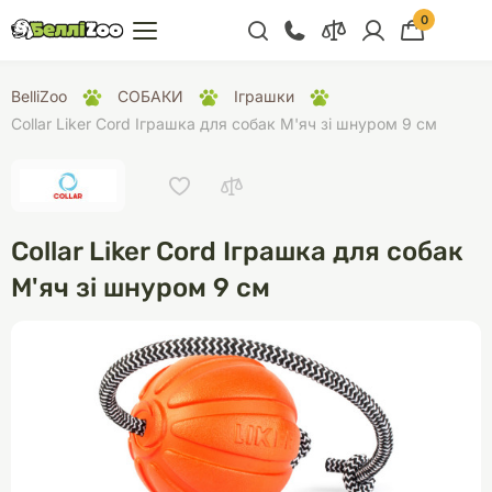
0
+38 (068) 300 91 91
BelliZoo
СОБАКИ
Іграшки
Відділ продажу
Collar Liker Cord Іграшка для собак М'яч зі шнуром 9 см
+38 (093) 300 91 91
+38 (099) 300 91 91
Відділ підтримки
Collar Liker Cord Іграшка для собак
+38 (068) 479 28
М'яч зі шнуром 9 см
76