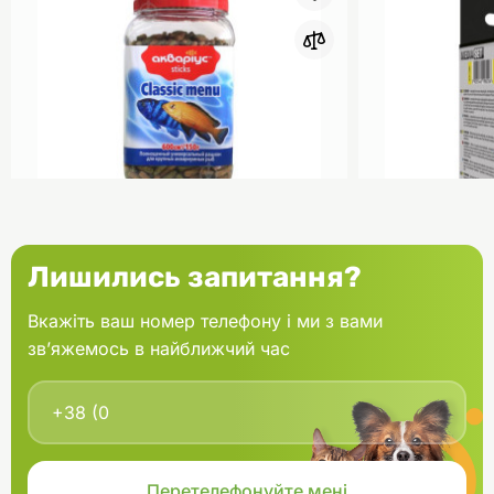
0
Акваріус Класік Меню Палички
Aquael Вкла
Лишились запитання?
банка 150 г
Fan mikro 2 
Вкажіть ваш номер телефону і ми з вами
зв’яжемось в найближчий час
В кошик
166.60 грн.
202.00 грн
В наявності