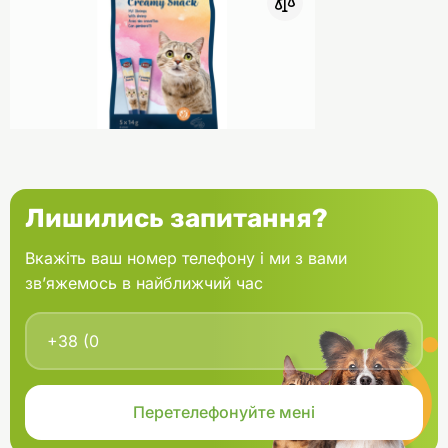
0
Trixie Ласощі для котів Creamy
Лишились запитання?
Snacks Креветка 5х14 г
Вкажіть ваш номер телефону і ми з вами
зв’яжемось в найближчий час
В кошик
99.00 грн.
В наявності