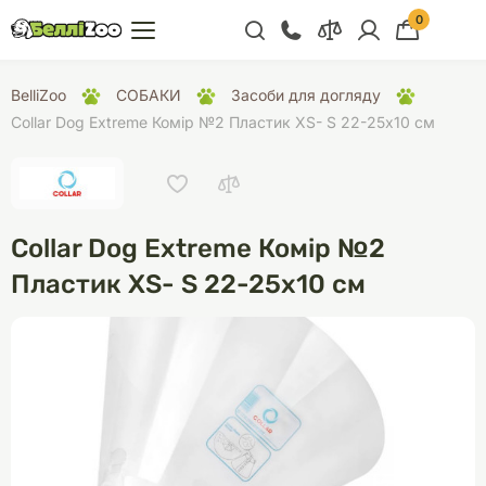
0
+38 (068) 300 91 91
BelliZoo
СОБАКИ
Засоби для догляду
Відділ продажу
Collar Dog Extreme Комір №2 Пластик XS- S 22-25х10 см
+38 (093) 300 91 91
+38 (099) 300 91 91
Відділ підтримки
Collar Dog Extreme Комір №2
+38 (068) 479 28
Пластик XS- S 22-25х10 см
76