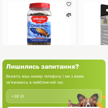
0
Акваріус Класік Меню Палички
Aquael Вкла
Лишились запитання?
банка 150 г
Fan mikro 2 
Вкажіть ваш номер телефону і ми з вами
зв’яжемось в найближчий час
В кошик
166.60 грн.
202.00 грн
В наявності