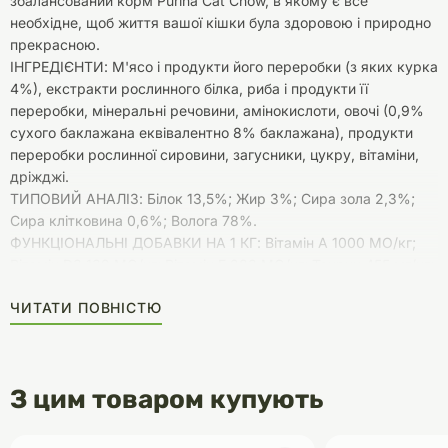
збалансований корм Purina Cat Chow, в якому є все
необхідне, щоб життя вашої кішки була здоровою і природно
прекрасною.
ІНГРЕДІЄНТИ: М'ясо і продукти його переробки (з яких курка
4%), екстракти рослинного білка, риба і продукти її
переробки, мінеральні речовини, амінокислоти, овочі (0,9%
сухого баклажана еквівалентно 8% баклажана), продукти
переробки рослинної сировини, загусники, цукру, вітаміни,
дріжджі.
ТИПОВИЙ АНАЛІЗ: Білок 13,5%; Жир 3%; Сира зола 2,3%;
Сира клітковина 0,6%; Волога 78%.
ФУНКЦІОНАЛЬНІ ДОБАВКИ НА 1 КГ: Вітамін А 1000 МО/кг;
Вітамін D3 139 МО/кг; Вітамін E 283 МО/кг; Таурин 455 мг/кг;
Залізо 12 мг/кг; Йод 0,3 мг/кг; Мідь 0,9 мг/кг; Марганець 1,6
ЧИТАТИ ПОВНІСТЮ
мг/кг; Цинк 17 мг/кг.
З цим товаром купують