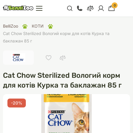
0
+38 (068) 300 91 91
BelliZoo
КОТИ
Відділ продажу
Cat Chow Sterilized Вологий корм для котів Курка та
баклажан 85 г
+38 (093) 300 91 91
+38 (099) 300 91 91
Відділ підтримки
Cat Chow Sterilized Вологий корм
+38 (068) 479 28
76
для котів Курка та баклажан 85 г
-20%