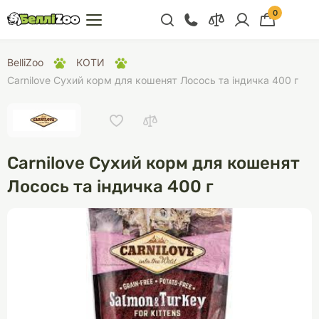
0
+38 (068) 300 91 91
BelliZoo
КОТИ
Відділ продажу
Carnilove Сухий корм для кошенят Лосось та індичка 400 г
+38 (093) 300 91 91
+38 (099) 300 91 91
Відділ підтримки
Carnilove Сухий корм для кошенят
+38 (068) 479 28
Лосось та індичка 400 г
76