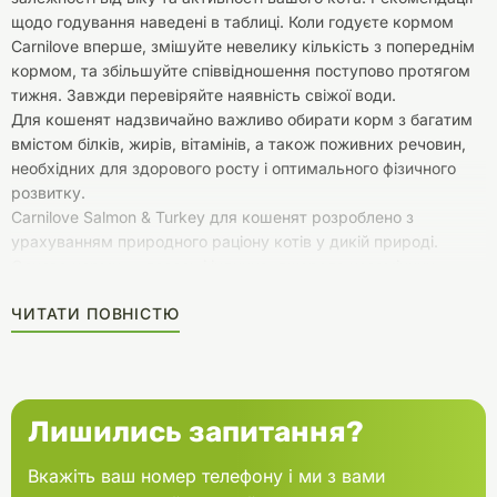
щодо годування наведені в таблиці. Коли годуєте кормом
Carnilove вперше, змішуйте невелику кількість з попереднім
кормом, та збільшуйте співвідношення поступово протягом
тижня. Завжди перевіряйте наявність свіжої води.
Для кошенят надзвичайно важливо обирати корм з багатим
вмістом білків, жирів, вітамінів, а також поживних речовин,
необхідних для здорового росту і оптимального фізичного
розвитку.
Carnilove Salmon & Turkey для кошенят розроблено з
урахуванням природного раціону котів у дикій природі.
Основа корму — лосось і індичка, джерела незамінних
амінокислот.
ЧИТАТИ ПОВНІСТЮ
Лишились запитання?
Вкажіть ваш номер телефону і ми з вами