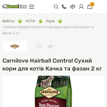
0
+38 (068) 300 91 91
BelliZoo
КОТИ
Корм
Відділ продажу
Carnilove Hairball Control Сухий корм для котів Качка та
фазан 2 кг
+38 (093) 300 91 91
+38 (099) 300 91 91
Відділ підтримки
Carnilove Hairball Control Сухий
+38 (068) 479 28
76
корм для котів Качка та фазан 2 кг