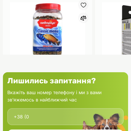
0
Акваріус Класік Меню Палички
Aquael Вкла
Лишились запитання?
банка 150 г
Fan mikro 2 
Вкажіть ваш номер телефону і ми з вами
зв’яжемось в найближчий час
В кошик
166.60 грн.
202.00 грн
В наявності