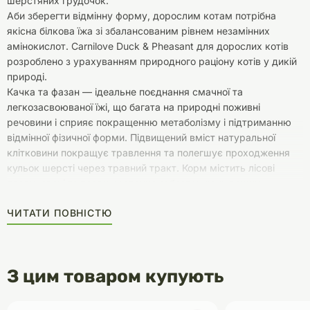
шерстяних грудочок.
Аби зберегти відмінну форму, дорослим котам потрібна
якісна білкова їжа зі збалансованим рівнем незамінних
амінокислот. Carnilove Duck & Pheasant для дорослих котів
розроблено з урахуванням природного раціону котів у дикій
природі.
Качка та фазан — ідеальне поєднання смачної та
легкозасвоюваної їжі, що багата на природні поживні
речовини і сприяє покращенню метаболізму і підтриманню
відмінної фізичної форми. Підвищений вміст натуральної
клітковини покращує травлення та полегшує проходження
кульок шерсті через травний тракт. Корм містить лісові
плоди, овочі та трави, щоденно забезпечуючи ваших
улюбленців поживними речовинами, вітамінами, мінералами
ЧИТАТИ ПОВНІСТЮ
та антиоксидантами
З цим товаром купують