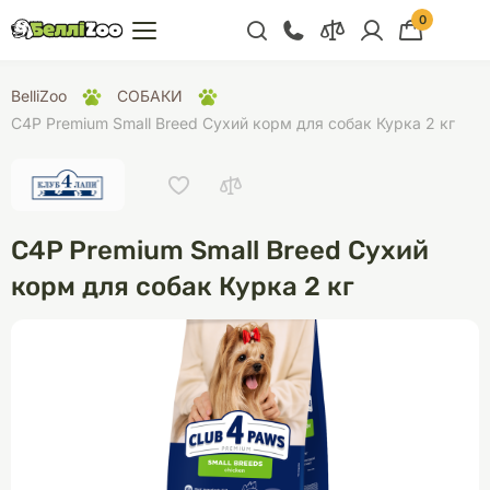
0
+38 (068) 300 91 91
BelliZoo
СОБАКИ
Відділ продажу
C4P Premium Small Breed Сухий корм для собак Курка 2 кг
+38 (093) 300 91 91
+38 (099) 300 91 91
Відділ підтримки
C4P Premium Small Breed Сухий
+38 (068) 479 28
корм для собак Курка 2 кг
76