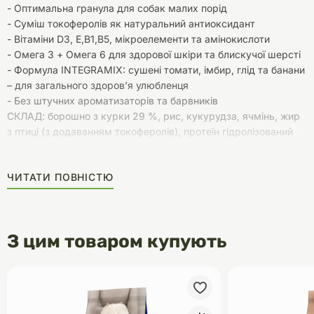
- Оптимальна гранула для собак малих порід
- Суміш токоферолів як натуральний антиоксидант
- Вітаміни D3, E,B1,B5, мікроелементи та амінокислоти
- Омега 3 + Омега 6 для здорової шкіри та блискучої шерсті
- Формула ІNTEGRAMIX: сушені томати, імбир, глід та банани
– для загального здоров’я улюбленця
- Без штучних ароматизаторів та барвників
СКЛАД: борошно з курки 29 %, рис, кукурудза, ячмінь, жир
з птиці (з додаванням токоферолів), протеїн гідролізований
тваринний, клейковина кукурудзяна, клітковина бурякова,
мінерали, олія лососева 0,5 %, насіння льону 0,5 %, дріжджі
ЧИТАТИ ПОВНІСТЮ
пивні, банан* 0,23 %, помідори* 0,2 %, глід* 0,065 %, імбир*
0,01 %.
ДОБАВКИ (на 1 kg (кг) корму): Вітамін А (3а672а): 12 000
МО, Вітамін D3 (3а671): 960 МО, Вітамін Е (3а700): 320 mg
З цим товаром купують
(мг), Вітамін К3 (3а710): 5,2 mg (мг), Вітамін В1 (3а820): 2,39
mg (мг), Вітамін В2 (рибофлавін): 7,28 mg (мг), кальцію Д
пантотенат (3а841): 18,98 mg (мг), ніацин (3а314): 23,64 mg
(мг), Вітамін В6 (3а831): 2,8 mg (мг), фолієва кислота (3а316):
0,42 mg (мг), Вітамін В12 (ціанокобаламін): 0,167 mg (мг),