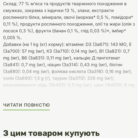
Склад: 77 % м‘яса та продуктів тваринного походження в
смужках, зокрема з індички 13 %, злаки, екстракти
рослинного білка, мінерали, овочі (морква* 0,5 %, помідори*
0,11 %), продукти рослинного походження, олії та жири (олія з
лосося 0,3 %), фрукти (банан 0,1 %, глід 0,03 %)*, імбир*
0,005 %.
Добавки (на 1 kg (кг) корму): вітаміни: D3 (3а671): 143 МО, Е
(3а700): 57 mg (мг), К3 (3а710): 0,14 mg (мг), В1 (3а821): 0,7
mg (мг), В6 (3а831): 0,11 mg (мг), кальцію Д пантотенат
(3а841): 0,7 mg (мг), ніацин (3а314): 0,43 mg (мг), біотин
(3а880): 0,04 mg (мг), фолієва кислота (3а316): 0,16 mg (мг),
холін (3а890): 1,5 g (г), таурин (3а370): 326 mg (мг);
мікроелементи: мідь (3b405): 0,5 mg (мг), цинк (3b605): 8 mg
(мг), марганeць (3b503): 2,5 mg (мг), йод (3b201): 0,51 mg
(мг); *Натуральні інгредієнти, висушені.
ЧИТАТИ ПОВНІСТЮ
Поживні речовини: сирий протеїн 7 %, сирий жир 4 %, сира
зола 1,2 %, сира клітковина 0,5 %, вологість 83 %, кальцій
0,15 %, фосфор 0,1 %, омега-3 жирні кислоти 0,07 %, омега-6
жирні кислоти 0,5 %.
З цим товаром купують
Енергетична цінність (калорійність) 100 g (г) корму: 311,58 kJ