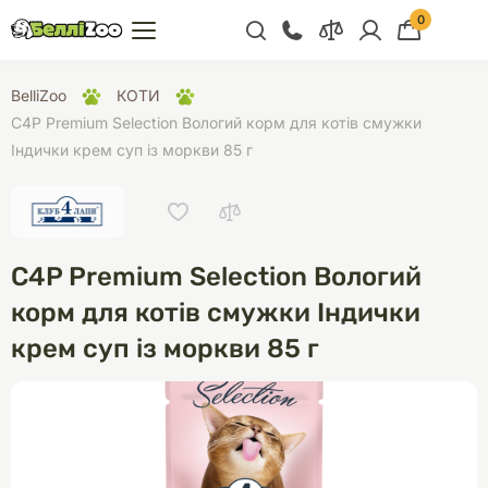
0
+38 (068) 300 91 91
BelliZoo
КОТИ
Відділ продажу
C4P Premium Selection Вологий корм для котів смужки
Індички крем суп із моркви 85 г
+38 (093) 300 91 91
+38 (099) 300 91 91
Відділ підтримки
C4P Premium Selection Вологий
+38 (068) 479 28
76
корм для котів смужки Індички
крем суп із моркви 85 г