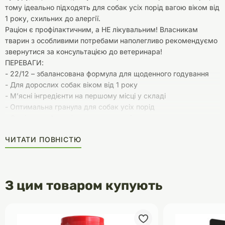
тому ідеально підходять для собак усіх порід вагою віком від
1 року, схильних до алергії.
Раціон є профілактичним, а НЕ лікувальним! Власникам
тварин з особливими потребами наполегливо рекомендуємо
звернутися за консультацією до ветеринара!
ПЕРЕВАГИ:
- 22/12 – збалансована формула для щоденного годування
- Для дорослих собак віком від 1 року
- М’ясні інгредієнти на першому місці у складі
- Оптимальна гранула для собак усіх порід
- Суміш токоферолів як натуральний антиоксидант
- Вітаміни D3, E,B1,B5, мікроелементи та амінокислоти
ЧИТАТИ ПОВНІСТЮ
- Омега 3 + Омега 6 для здорової шкіри та блискучої шерсті
- Формула ІNTEGRAMIX: сушені томати, імбир, глід та банани
– для загального здоров’я улюбленця
- Без штучних ароматизаторів та барвників
З цим товаром купують
СКЛАД: борошно з ягнятини 26 %, рис 26 %, рис коричневий
не менше 4 %, ячмінь, жир з птиці (з додаванням
токоферолів), протеїн гідролізований тваринний, дріжджі
пивні, клітковина бурякова, насіння льону 1,09 %, мінерали,