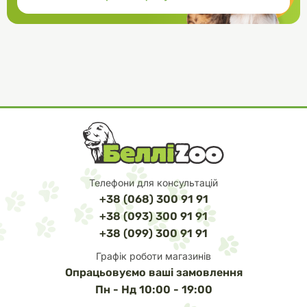
Рекомендації для згодовування:
Корм необхідно вводити в раціон поступово (принаймні
протягом перших 5-ти днів).
Забезпечте тварині постійний доступ до чистої свіжої питної
води. Індивідуальні норми годування можуть змінюватися,
залежно від віку, породи, рівня активності та середовища
перебування тварини. Дата виготовлення, дата «вжити до»,
номер партії, номер реєстраційного посвідчення вказані на
звороті упаковки.
Телефони для консультацій
+38 (068) 300 91 91
+38 (093) 300 91 91
+38 (099) 300 91 91
Графік роботи магазинів
Опрацьовуємо ваші замовлення
Пн - Нд 10:00 - 19:00