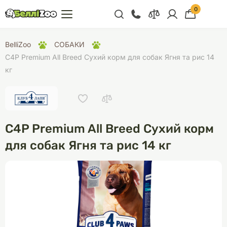
0
+38 (068) 300 91 91
BelliZoo
СОБАКИ
Відділ продажу
C4P Premium All Breed Сухий корм для собак Ягня та рис 14
кг
+38 (093) 300 91 91
+38 (099) 300 91 91
Відділ підтримки
C4P Premium All Breed Сухий корм
+38 (068) 479 28
76
для собак Ягня та рис 14 кг