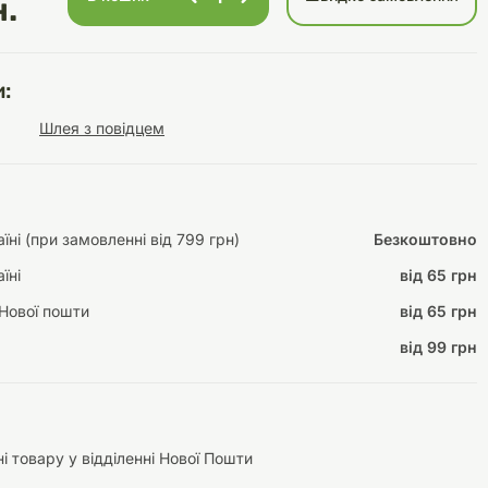
н.
:
Інструменти для
Домашній затишок
Шлея з повідцем
догляду
Освітлення
ні (при замовленні від 799 грн)
Безкоштовно
їні
від 65 грн
Амуніція
Автоаксесуари
Декорації
Нової пошти
від 65 грн
від 99 грн
і товару у відділенні Нової Пошти