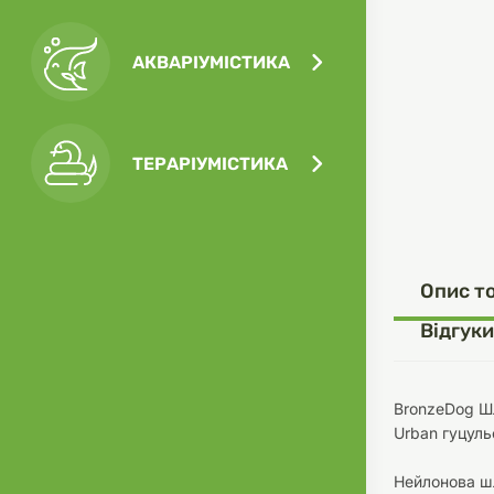
АКВАРІУМІСТИКА
Посу
Ігра
Ласо
Кліт
Філь
ТЕРАРІУМІСТИКА
Посу
Опис т
Одяг
Корм
Відгуки
BronzeDog Шл
Urban гуцуль
Туал
Ґрун
Нейлонова шл