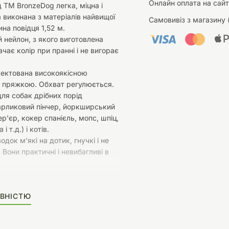
Онлайн оплата на сайт
д ТМ BronzeDog легка, міцна і
а виконана з матеріалів найвищої
Самовивіз з магазину 
ина повідця 1,52 м.
 нейлон, з якого виготовлена
ачає колір при пранні і не вигорає
ектована високоякісною
 пряжкою. Обхват регулюється.
ля собак дрібних порід
арликовий пінчер, йоркширський
ер'єр, кокер спанієль, мопс, шпіц,
і т.д.) і котів.
одок м'які на дотик, гнучкі і не
 Вони практичні і невибагливі в
ВНІСТЮ