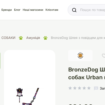
Ваш
Бренди
Блог
Наші магазини
Клієнтам
СОБАКИ
Амуніція
BronzeDog Шлея з повідцем для к
яд
для акваріума
ріуми
Ласощі
Ласощі
Наповнювачі
Корм
Акваріуми
Корм
BronzeDog Шл
собак Urban 
За
іція
носки
суари для кліток
щі
рації
Здоров'я
Туалети та аксесуар
Здоров'я
Здоров'я
ресори
Помпи