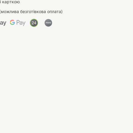
і карткою
(можлива безготівкова оплата)