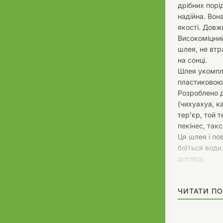
дрібних порі
надійна. Вон
якості. Довж
Високоміцний
шлея, не втр
на сонці.
Шлея укомпл
пластиковою
Розроблено д
(чихуахуа, к
тер'єр, той т
пекінес, такса 
Ця шлея і пов
боїться води.
догляді.
ЧИТАТИ ПО