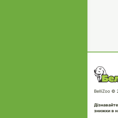
BelliZoo ©
Дізнавайт
знижки в н