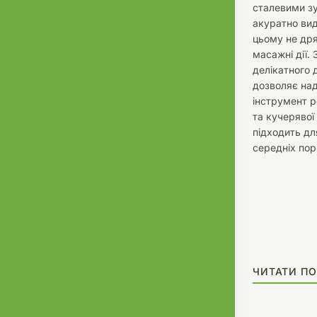
сталевими зу
акуратно ви
цьому не дря
масажні дії.
делікатного 
дозволяє над
інструмент р
та кучерявої
підходить дл
середніх порі
ЧИТАТИ ПО