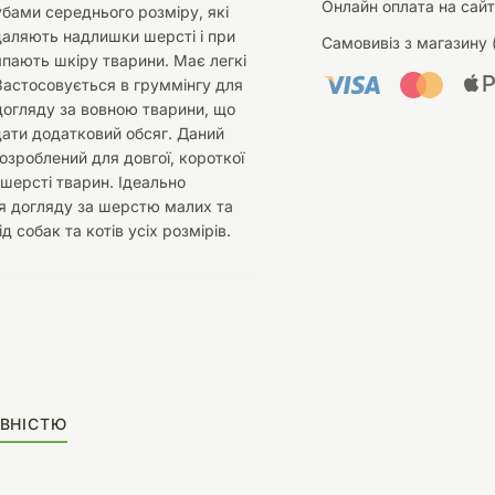
Онлайн оплата на сайт
бами середнього розміру, які
даляють надлишки шерсті і при
Самовивіз з магазину 
пають шкіру тварини. Має легкі
 Застосовується в груммінгу для
догляду за вовною тварини, що
ати додатковий обсяг. Даний
озроблений для довгої, короткої
 шерсті тварин. Ідеально
я догляду за шерстю малих та
д собак та котів усіх розмірів.
ВНІСТЮ