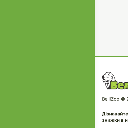
BelliZoo ©
Дізнавайт
знижки в н