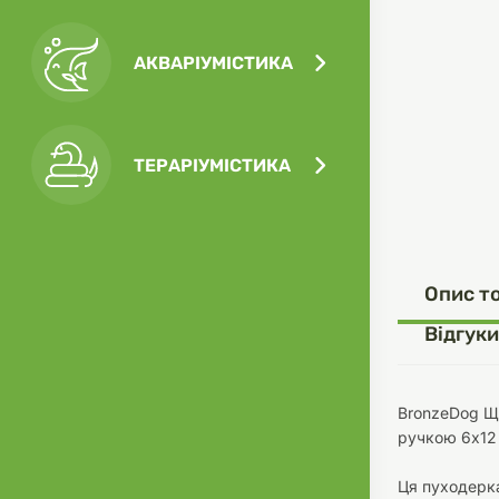
АКВАРІУМІСТИКА
Посу
Ігра
Ласо
Кліт
Філь
ТЕРАРІУМІСТИКА
Посу
Опис т
Одяг
Корм
Відгуки
BronzeDog Щ
ручкою 6х12
Туал
Ґрун
Ця пуходерка