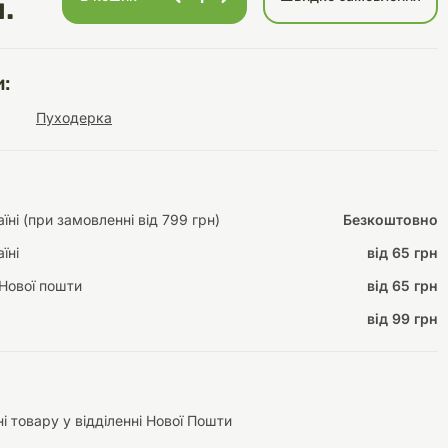
.
:
Інструменти для
Домашній затишок
Пуходерка
догляду
Освітлення
ні (при замовленні від 799 грн)
Безкоштовно
їні
від 65 грн
Амуніція
Автоаксесуари
Декорації
Нової пошти
від 65 грн
від 99 грн
і товару у відділенні Нової Пошти