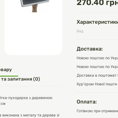
270.40 грн
Характеристики
д
шки
щі
ки та переноски
Домашній затишок
Засоби для догляду
Наповнювачі
Вид
три
Обігрівачі
Доставка:
Новою поштою по Украї
Новою поштою по Укра
д
Інструменти для
овару
Переноски
догляду
Засоби для догляду
Доставка в поштомат 
 та запитання (0)
Курʼєром Нової пошти
ітка-пуходерка з деревяною
Оплата:
 см
Готівкою при отриманн
ети та аскесуари
ти
Аксесуари
 виконана з металу та дерева зі