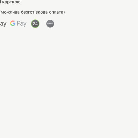
і карткою
(можлива безготівкова оплата)