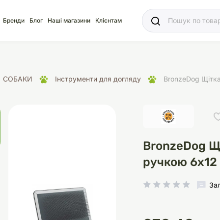
Ваш
Бренди
Блог
Наші магазини
Клієнтам
СОБАКИ
Інструменти для догляду
BronzeDog Щітк
яд
для акваріума
ріуми
Ласощі
Ласощі
Наповнювачі
Корм
Акваріуми
Корм
BronzeDog Щ
ручкою 6х12
За
іція
носки
суари для кліток
щі
рації
Здоров'я
Туалети та аксесуар
Здоров'я
Здоров'я
ресори
Помпи