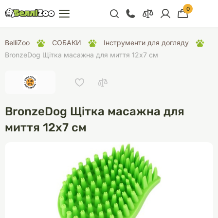
0
+38 (068) 300 91 91
BelliZoo
СОБАКИ
Інструменти для догляду
Відділ продажу
BronzeDog Щітка масажна для миття 12х7 см
+38 (093) 300 91 91
+38 (099) 300 91 91
Відділ підтримки
BronzeDog Щітка масажна для
+38 (068) 479 28
миття 12х7 см
76