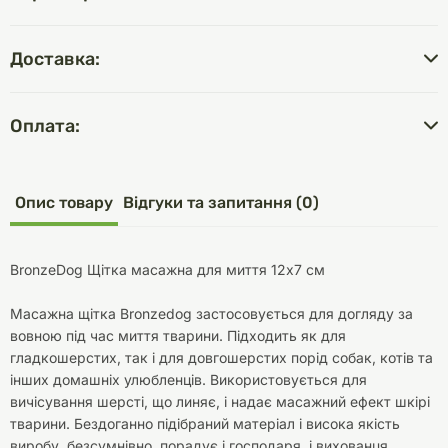
Доставка:
Оплата:
Опис товару
Відгуки та запитання (0)
BronzeDog Щітка масажна для миття 12х7 см
Масажна щітка Bronzedog застосовується для догляду за
вовною під час миття тварини. Підходить як для
гладкошерстих, так і для довгошерстих порід собак, котів та
інших домашніх улюбленців. Використовується для
вичісування шерсті, що линяє, і надає масажний ефект шкірі
тварини. Бездоганно підібраний матеріал і висока якість
виробу, безсумнівно, порадує і господаря, і вихованця.