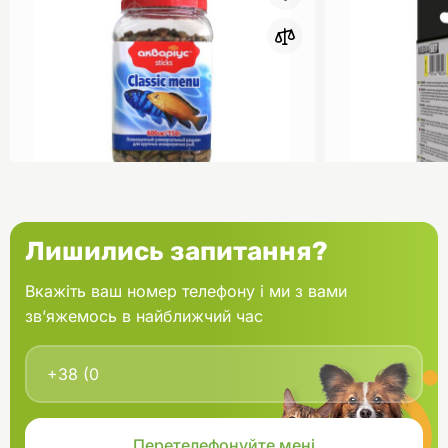
0
Акваріус Класік Меню Палички
Aquael Вкла
Лишились запитання?
банка 150 г
Fan mikro 2 
Вкажіть ваш номер телефону і ми з вами
зв’яжемось в найближчий час
В кошик
166.60 грн.
202.00 грн
В наявності