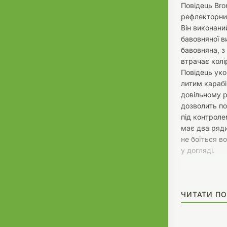
Повідець Bro
рефлекторний
Він виконани
бавовняної в
бавовняна, з
втрачає колір
Повідець ук
литим карабі
довільному р
дозволить по
під контроле
має два ряди
не боїться в
у догляді.
ЧИТАТИ ПО