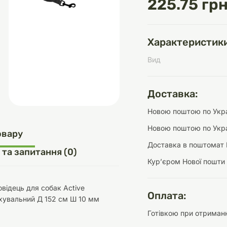
225.75 грн
Характеристики
д
шки
щі
ки та переноски
Домашній затишок
Засоби для догляду
Наповнювачі
Вид
три
Обігрівачі
Доставка:
Новою поштою по Украї
Новою поштою по Укра
д
Інструменти для
овару
Переноски
догляду
Засоби для догляду
Доставка в поштомат 
 та запитання (0)
Курʼєром Нової пошти
відець для собак Active
Оплата:
хувальний Д 152 см Ш 10 мм
Готівкою при отриманн
ети та аскесуари
ти
Аксесуари