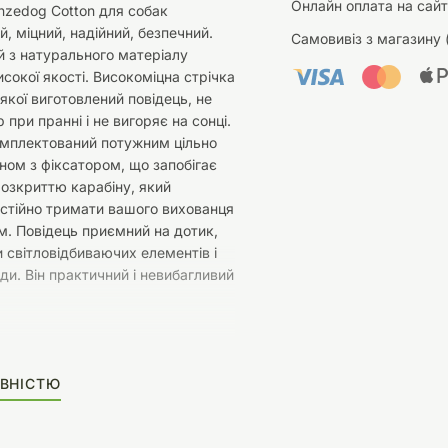
Онлайн оплата на сайт
nzedog Cotton для собак
, міцний, надійний, безпечний.
Самовивіз з магазину 
й з натурального матеріалу
исокої якості. Високоміцна стрічка
 якої виготовлений повідець, не
 при пранні і не вигоряє на сонці.
омплектований потужним цільно
ном з фіксатором, що запобігає
озкриттю карабіну, який
стійно тримати вашого вихованця
м. Повідець приємний на дотик,
 світловідбиваючих елементів і
оди. Він практичний і невибагливий
ВНІСТЮ