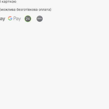
і карткою
(можлива безготівкова оплата)