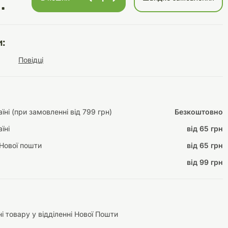
.
:
Інструменти для
Домашній затишок
Повідці
догляду
Освітлення
ні (при замовленні від 799 грн)
Безкоштовно
їні
від 65 грн
Амуніція
Автоаксесуари
Декорації
Нової пошти
від 65 грн
від 99 грн
і товару у відділенні Нової Пошти