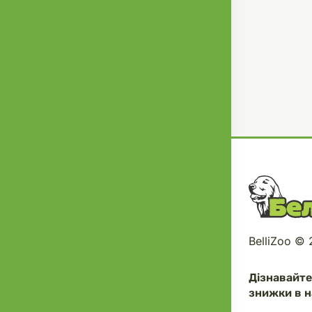
BelliZoo ©
Дізнавайт
знижки в н