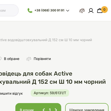
0
 кошик
+38 (068) 300 91 91
Відділ
Ваш кошик порожній :(
продажу
+38 (093) 300
91 91
ctive водовідштовхувальний Д 152 см Ш 10 мм чорний
+38 (099) 300
91 91
В обране
Порівняти
Іграшки
Наповнювачі
Посуд
Посуд
Все для морської
Обладнання
Відділ
акваріумістики
підтримки
відець для собак Active
+38 (068) 479
28 76
хувальний Д 152 см Ш 10 мм чорний
Артикул: 59/6131/Т
лишити відгук
и
Засоби для догляду
Здоров'я
Клітки
Аксесуари для кліток
Стерилізатори
В кошик
Швидке замовлення