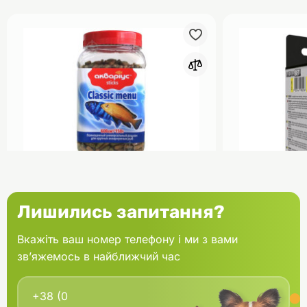
0
Акваріус Класік Меню Палички
Aquael Вкла
Лишились запитання?
банка 150 г
Fan mikro 2 
Вкажіть ваш номер телефону і ми з вами
зв’яжемось в найближчий час
В кошик
166.60 грн.
202.00 грн
В наявності