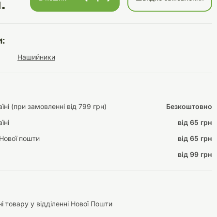
.
:
Інструменти для
Домашній затишок
Нашийники
догляду
Освітлення
ні (при замовленні від 799 грн)
Безкоштовно
їні
від 65 грн
Амуніція
Автоаксесуари
Декорації
Нової пошти
від 65 грн
від 99 грн
і товару у відділенні Нової Пошти