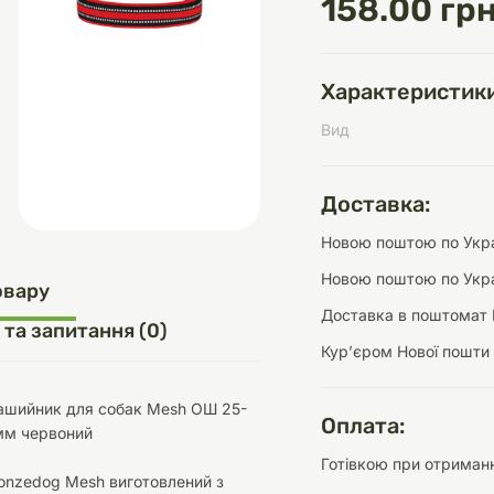
158.00 грн
Характеристики
д
шки
щі
ки та переноски
Домашній затишок
Засоби для догляду
Наповнювачі
Вид
три
Обігрівачі
Доставка:
Новою поштою по Украї
Новою поштою по Укра
д
Інструменти для
овару
Переноски
догляду
Засоби для догляду
Доставка в поштомат 
 та запитання (0)
Курʼєром Нової пошти
ашийник для собак Mesh ОШ 25-
Оплата:
мм червоний
Готівкою при отриманн
ети та аскесуари
ти
Аксесуари
onzedog Mesh виготовлений з