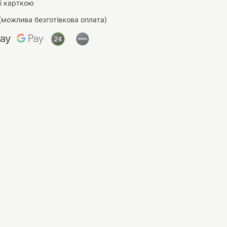
і карткою
(можлива безготівкова оплата)