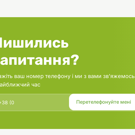
ronzedog Mesh, робить його
езпечніших нашийників,
 даний час.
Лишились
запитання?
ажіть ваш номер телефону і ми з вами зв’яжемось
найближчий час