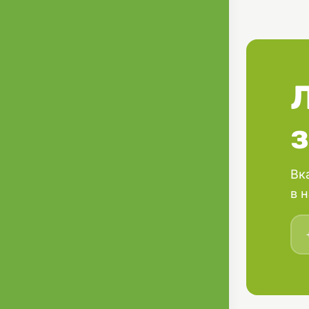
нашийнику B
одним з найб
вироблених в
Вк
в 