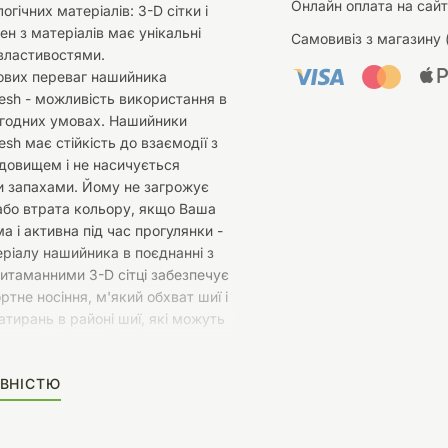
Онлайн оплата на сайт
гічних матеріалів: 3-D сітки і
ен з матеріалів має унікальні
Самовивіз з магазину 
 властивостями.
ових переваг нашийника
sh - можливість використання в
огодних умовах. Нашийники
sh має стійкість до взаємодії з
довищем і не насичується
 запахами. Йому не загрожує
або втрата кольору, якщо Ваша
а і активна під час прогулянки -
еріалу нашийника в поєднанні з
итаманними 3-D сітці забезпечує
ртне носіння, м'який обхват шиї і
натирань в районі шиї, які можуть
ри носінні нашийників,
 з більш щільних матеріалів.
ВНІСТЮ
ох світловідбивних елементів
мм, в доповненні з безпечною
fe Lock» використовуваних в