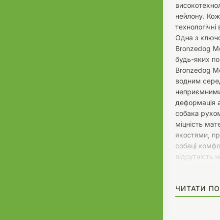
високотехноло
нейлону. Кож
технологічні
Одна з ключ
Bronzedog Me
будь-яких п
Bronzedog Me
водним сере
неприємними
деформація 
собака рухом
міцність мат
якостями, пр
собаці комфо
відсутність 
проявитися п
виготовлених
ЧИТАТИ ПО
Наявність дв
товщиною 2 
пряжкою «Sa