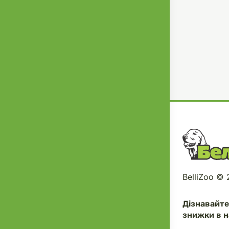
BelliZoo ©
Дізнавайт
знижки в н