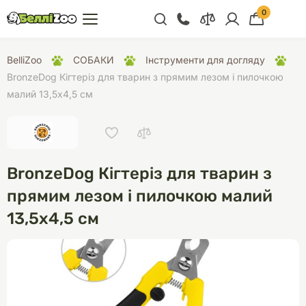
0
+38 (068) 300 91 91
BelliZoo
СОБАКИ
Інструменти для догляду
Відділ продажу
BronzeDog Кігтеріз для тварин з прямим лезом і пилочкою
малий 13,5х4,5 см
+38 (093) 300 91 91
+38 (099) 300 91 91
Відділ підтримки
BronzeDog Кігтеріз для тварин з
+38 (068) 479 28
76
прямим лезом і пилочкою малий
13,5х4,5 см