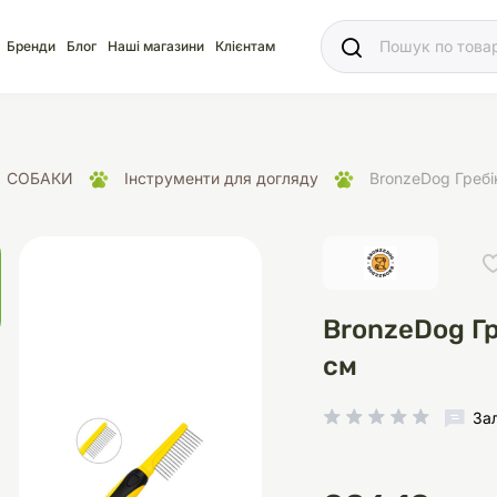
Ваш
Бренди
Блог
Наші магазини
Клієнтам
СОБАКИ
Інструменти для догляду
BronzeDog Гребі
яд
для акваріума
ріуми
Ласощі
Ласощі
Наповнювачі
Корм
Акваріуми
Корм
BronzeDog Гр
см
За
іція
носки
суари для кліток
щі
рації
Здоров'я
Туалети та аксесуар
Здоров'я
Здоров'я
ресори
Помпи