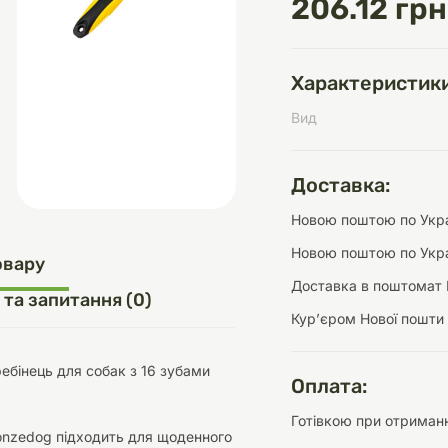
206.12 грн
Характеристики
д
шки
щі
ки та переноски
Домашній затишок
Засоби для догляду
Наповнювачі
Вид
три
Обігрівачі
Доставка:
Новою поштою по Украї
Новою поштою по Укра
д
Інструменти для
овару
Переноски
догляду
Засоби для догляду
Доставка в поштомат 
 та запитання (0)
Курʼєром Нової пошти
ебінець для собак з 16 зубами
Оплата:
Готівкою при отриманн
ети та аскесуари
ти
Аксесуари
onzedog підходить для щоденного