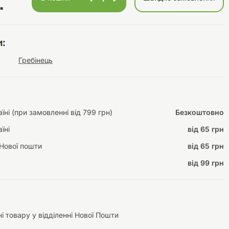
.
:
Інструменти для
Домашній затишок
Гребінець
догляду
Освітлення
ні (при замовленні від 799 грн)
Безкоштовно
їні
від 65 грн
Амуніція
Автоаксесуари
Декорації
Нової пошти
від 65 грн
від 99 грн
і товару у відділенні Нової Пошти