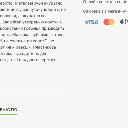
Онлайн оплата на сайт
ерстю. Металеві зуби акуратно
авіть довгу заплутану шерсть, не
Самовивіз з магазину 
олоски, а акуратно їх
 Запобігає утворенню ковтунів.
користання гребінця призводить
ядок. Матеріал зубчиків - сталь
і, не схильна до корозії і не
ргічних реакцій. Пластикова
иттям. Підходить як для
их, так і для довгошерстих
ВНІСТЮ