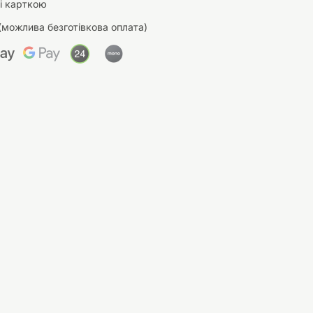
і карткою
(можлива безготівкова оплата)