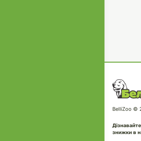
BelliZoo ©
Дізнавайт
знижки в н