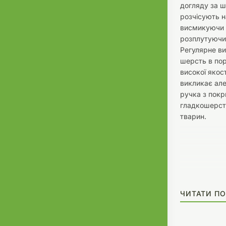
догляду за ш
розчісують н
висмикуючи в
розплутуючи.
Регулярне ви
шерсть в пор
високої якост
викликає але
ручка з покр
гладкошерстн
тварин.
ЧИТАТИ ПО