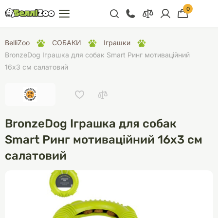
0
+38 (068) 300 91 91
BelliZoo
СОБАКИ
Іграшки
Відділ продажу
BronzeDog Іграшка для собак Smart Ринг мотиваційний
16х3 см салатовий
+38 (093) 300 91 91
+38 (099) 300 91 91
Відділ підтримки
BronzeDog Іграшка для собак
+38 (068) 479 28
76
Smart Ринг мотиваційний 16х3 см
салатовий