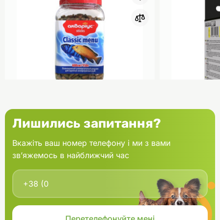
0
Акваріус Класік Меню Палички
Aquael Вкла
Лишились запитання?
банка 150 г
Fan mikro 2 
Вкажіть ваш номер телефону і ми з вами
зв’яжемось в найближчий час
В кошик
166.60 грн.
202.00 грн
В наявності