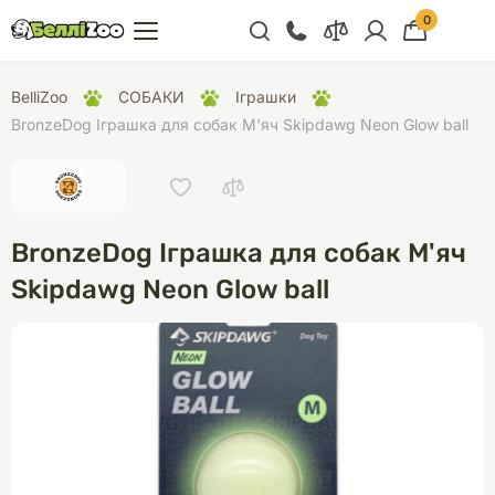
0
+38 (068) 300 91 91
BelliZoo
СОБАКИ
Іграшки
Відділ продажу
BronzeDog Іграшка для собак М'яч Skipdawg Neon Glow ball
+38 (093) 300 91 91
+38 (099) 300 91 91
Відділ підтримки
BronzeDog Іграшка для собак М'яч
+38 (068) 479 28
Skipdawg Neon Glow ball
76