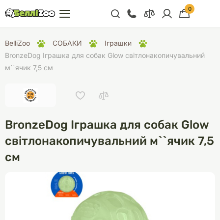
0
+38 (068) 300 91 91
BelliZoo
СОБАКИ
Іграшки
Відділ продажу
BronzeDog Іграшка для собак Glow світлонакопичувальний
м``ячик 7,5 см
+38 (093) 300 91 91
+38 (099) 300 91 91
Відділ підтримки
BronzeDog Іграшка для собак Glow
+38 (068) 479 28
76
світлонакопичувальний м``ячик 7,5
см