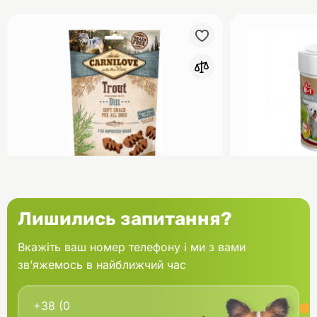
0
Carnilove Crunchy Snack Ласощі
8in1 Excel Mu
Лишились запитання?
для собак Форель та кріп 200 г
Breed Вітам
дрібних порі
Вкажіть ваш номер телефону і ми з вами
зв’яжемось в найближчий час
В кошик
229.00 грн.
506.00 грн
В наявності