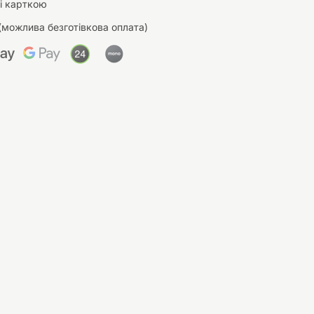
і карткою
(можлива безготівкова оплата)