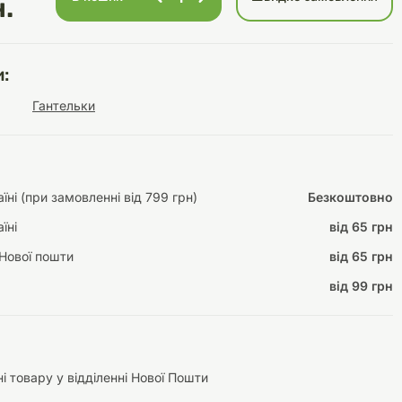
.
:
Інструменти для
Домашній затишок
Гантельки
догляду
Освітлення
ні (при замовленні від 799 грн)
Безкоштовно
їні
від 65 грн
Амуніція
Автоаксесуари
Декорації
Нової пошти
від 65 грн
від 99 грн
і товару у відділенні Нової Пошти