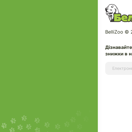
BelliZoo ©
Дізнавайт
знижки в н