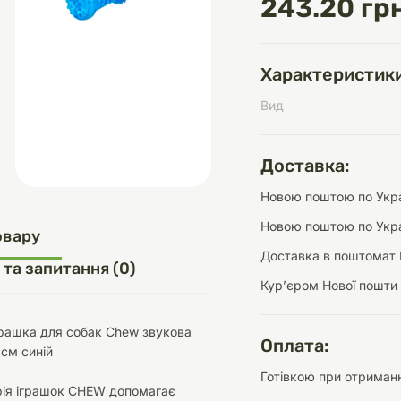
243.20 грн
Характеристики
д
шки
щі
ки та переноски
Домашній затишок
Засоби для догляду
Наповнювачі
Вид
три
Обігрівачі
Доставка:
Новою поштою по Украї
Новою поштою по Укра
д
Інструменти для
овару
Переноски
догляду
Засоби для догляду
Доставка в поштомат 
 та запитання (0)
Курʼєром Нової пошти
грашка для собак Chew звукова
Оплата:
 см синій
Готівкою при отриманн
ети та аскесуари
ти
Аксесуари
рія іграшок CHEW допомагає