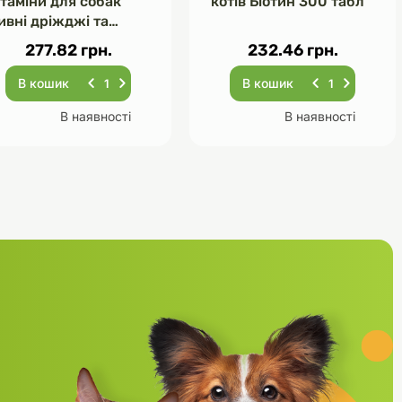
ітаміни для собак
котів Біотин 300 табл
ивні дріжджі та
асник 120 табл
277.82 грн.
232.46 грн.
В кошик
В кошик
В наявності
В наявності