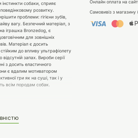
Онлайн оплата на сайт
 інстинкти собаки, сприяє
 поведінковому розвитку.
Самовивіз з магазину 
рішити проблеми: гігієни зубів,
зайву вагу. Безпечний матеріал, з
на іграшка Bronzedog, є
довговічним для зовнішніх
вів. Матеріал є досить
 стійким до впливу ультрафіолету
го відсутній запах. Вироби серії
і з досить еластичного
Вони є вдалим мотиватором
ктивної гри як на суші, так і у
ить всім породам собак.
ВНІСТЮ