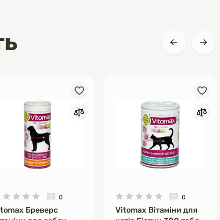
ть
0
0
itomax Бреверс
Vitomax Вітаміни для