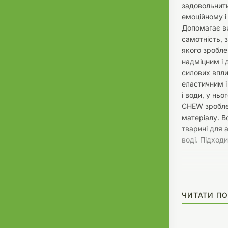
задовольнити
емоційному і
Допомагає ви
самотність, 
якого зробле
надміцним і 
силових впли
еластичним і
і води, у ньо
CHEW зроблен
матеріалу. 
тварині для а
воді. Підход
ЧИТАТИ ПО