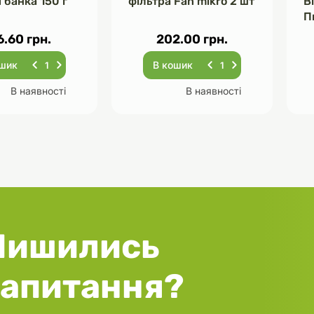
 банка 150 г
фільтра Fan mikro 2 шт
В
П
Ч
6.60 грн.
202.00 грн.
ошик
В кошик
В наявності
В наявності
Лишились
запитання?