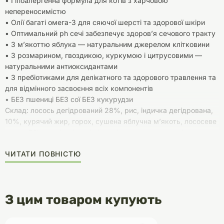
• Гіпоалергенна формула для котів з харчовою
непереносимістю
• Олії багаті омега-3 для сяючої шерсті та здорової шкіри
• Оптимальний ph сечі забезпечує здоров’я сечового тракту
• З м’якоттю яблука — натуральним джерелом клітковини
• З розмарином, гвоздикою, куркумою і цитрусовими —
натуральними антиоксидантами
• З пребіотиками для делікатного та здорового травлення та
для відмінного засвоєння всіх компонентів
• БЕЗ пшениці БЕЗ сої БЕЗ кукурудзи
Склад: лосось дегідрований 28%, рис, індичка дегідрована,
10%, курячий жир, горох, сушена яблучна м’якоть, лососеве
масло 3%, пивні дріжджі, гідролізована куряча печінка,
хлорид натрію, сушений шпинат 0,5%, маннанолігосахариди
ЧИТАТИ ПОВНІСТЮ
(150 мг/кг), фруктоолігосахаріди (120 мг/кг), юка Шидігера
(80 мг/кг)
З цим товаром купують