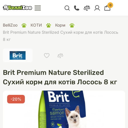
0
+38 (068) 300 91 91
BelliZoo
КОТИ
Корм
Відділ продажу
Brit Premium Nature Sterilized Сухий корм для котів Лосось
8 кг
+38 (093) 300 91 91
+38 (099) 300 91 91
Відділ підтримки
Brit Premium Nature Sterilized
+38 (068) 479 28
76
Сухий корм для котів Лосось 8 кг
-20%