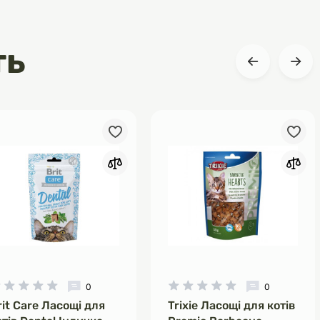
ть
0
0
rit Care Ласощі для
Trixie Ласощі для котів