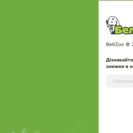
BelliZoo ©
Дізнавайт
знижки в н