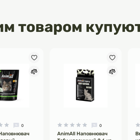
и в необхідній кількості для
загального здоров'я, високого
міцності зубів
им товаром купую
0
0
 Наповнювач
AnimAll Наповнювач
B