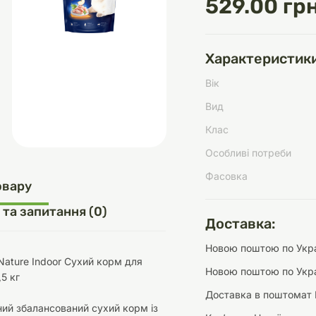
529.00 грн
Характеристики
д
шки
щі
ки та переноски
Домашній затишок
Засоби для догляду
Наповнювачі
Вік
три
Обігрівачі
Вид
Клас
Особливі потреби
Фасовка
д
Інструменти для
овару
Переноски
догляду
Засоби для догляду
 та запитання (0)
Доставка:
Новою поштою по Украї
 Nature Indoor Сухий корм для
Новою поштою по Укра
,5 кг
Доставка в поштомат 
ети та аскесуари
ти
Аксесуари
ий збалансований сухий корм із