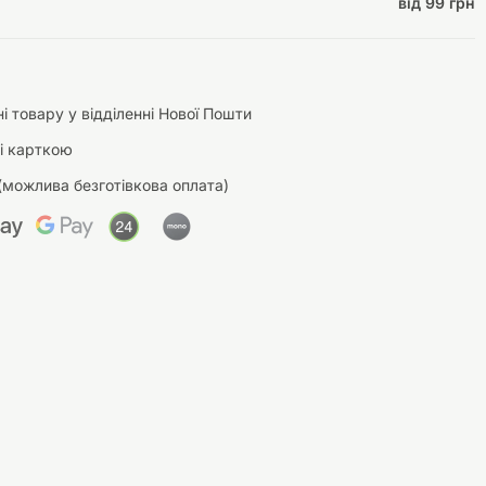
від 99 грн
і товару у відділенні Нової Пошти
і карткою
(можлива безготівкова оплата)