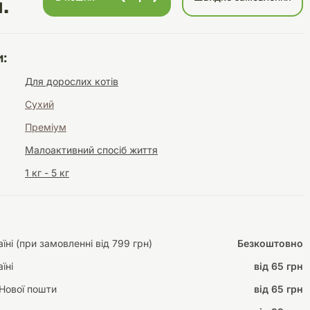
.
:
Інструменти для
Домашній затишок
Для дорослих котів
догляду
Освітлення
Сухий
Преміум
Малоактивний спосіб життя
1 кг - 5 кг
Амуніція
Автоаксесуари
Декорації
ні (при замовленні від 799 грн)
Безкоштовно
їні
від 65 грн
Нової пошти
від 65 грн