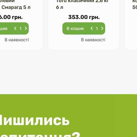
елевий
Tofu класичний 2,6 кг
к
 Смарагд 5 л
6 л
5
6.00 грн.
353.00 грн.
ошик
В кошик
В наявності
В наявності
Лишились