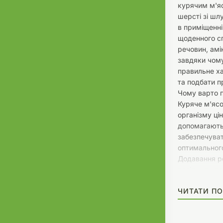
курячим м'я
шерсті зі шл
в приміщенні
щоденного с
речовин, амін
завдяки чому
правильне х
та подбати п
Чому варто 
Куряче м'ясо
організму цін
допомагають
забезпечува
оптимального
Додавання ро
поліпшити пр
кишковий тр
ЧИТАТИ ПО
шерсті, яку 
утворення к
Містить основ