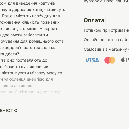
Курʼєром Нової пошти
сом для виведення ковтунів
унку в дорослих котів, які живуть
. Раціон містить необхідну для
Оплата:
поживання кількість поживних
окислот, вітамінів і мінералів,
Готівкою при отриманн
 дає змогу забезпечити
Онлайн оплата на сайт
арчування для домашнього кота
ро здоров'я його травлення.
Самовивіз з магазину 
придбати?
 та рис поставляють до
ні білки та вуглеводи, які
 підтримувати м'язову масу та
ти улюбленця енергією для
 рівня активності
слинної клітковини дає змогу
оходження їжі через шлунково-
акт, а також сприяє виведенню
ВНІСТЮ
проковтнув кіт, і зменшенню
овтунів у шлунку улюбленця
ні вітаміни, мікро- та