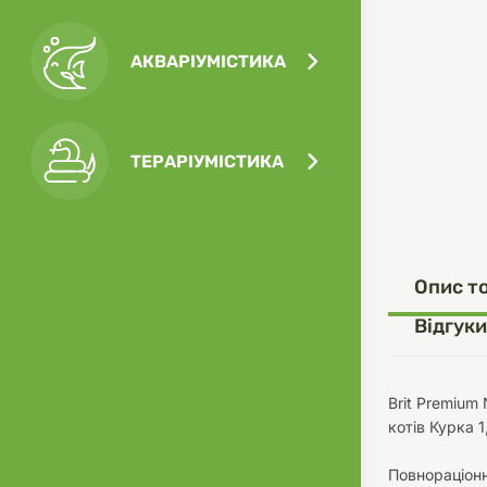
АКВАРІУМІСТИКА
Посу
Ігра
Ласо
Кліт
Філь
ТЕРАРІУМІСТИКА
Посу
Опис т
Одяг
Корм
Відгуки
Brit Premium
котів Курка 1
Туал
Ґрун
Повнораціонн