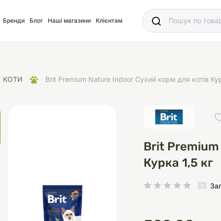
Ваш
Бренди
Блог
Наші магазини
Клієнтам
КОТИ
Brit Premium Nature Indoor Сухий корм для котів Кур
яд
для акваріума
ріуми
Ласощі
Ласощі
Наповнювачі
Корм
Акваріуми
Корм
Brit Premium
Курка 1,5 кг
За
іція
носки
суари для кліток
щі
рації
Здоров'я
Туалети та аксесуар
Здоров'я
Здоров'я
ресори
Помпи