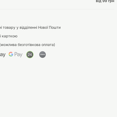
від 99 грн
і товару у відділенні Нової Пошти
і карткою
(можлива безготівкова оплата)