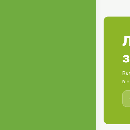
флавоноїди, 
буде прекрас
довге і здор
жирних кисл
блиску шерст
Вк
в 