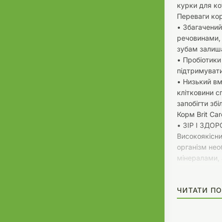
курки для ко
Переваги ко
• Збагачени
речовинами, 
зубам залиш
• Пробіотики
підтримувати
• Низький вм
клітковини 
запобігти зб
Корм Brit Car
• ЗІР І ЗДО
Високоякісни
організм нео
мінералами, 
для активног
таурином він
ЧИТАТИ ПО
серця.
• ДОВГОЛІТТ
Фрукти, трави