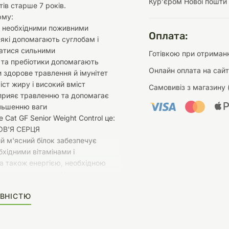
Курʼєром Нової пошти
тів старше 7 років.
рму:
й необхідними поживними
Оплата:
які допомагають суглобам і
атися сильними
Готівкою при отриманн
 та пребіотики допомагають
Онлайн оплата на сайт
 здорове травлення й імунітет
іст жиру і високий вміст
Самовивіз з магазину 
сприяє травленню та допомагає
ільшенню ваги
e Cat GF Senior Weight Control це:
РОВ'Я СЕРЦЯ
й м'ясний білок забезпечує
бхідними вітамінами і
а також енергією, необхідною
о способу життя. У поєднанні з
 сприяє гарному зору і здоров'ю
ВНІСТЮ
Я І ЗДОРОВ’Я
 і ягоди багаті на вітаміни та