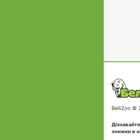
BelliZoo ©
Дізнавайт
знижки в н