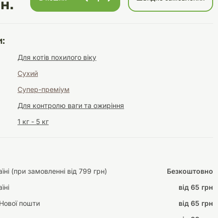
н.
:
Інструменти для
Домашній затишок
Для котів похилого віку
догляду
Освітлення
Сухий
Супер-преміум
Для контролю ваги та ожиріння
1 кг - 5 кг
Амуніція
Автоаксесуари
Декорації
ні (при замовленні від 799 грн)
Безкоштовно
їні
від 65 грн
Нової пошти
від 65 грн