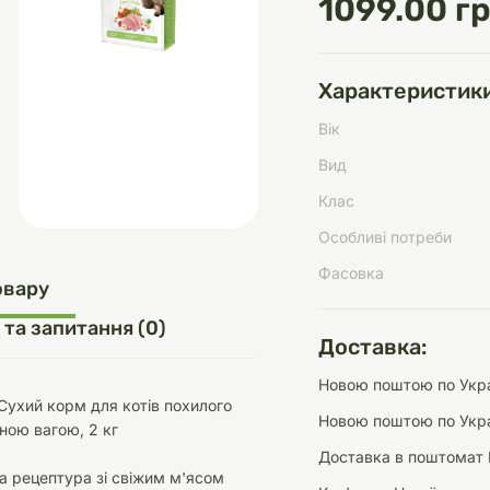
1099.00 гр
Характеристики
д
шки
щі
ки та переноски
Домашній затишок
Засоби для догляду
Наповнювачі
Вік
три
Обігрівачі
Вид
Клас
Особливі потреби
Фасовка
д
Інструменти для
овару
Переноски
догляду
Засоби для догляду
 та запитання (0)
Доставка:
Новою поштою по Украї
t Сухий корм для котів похилого
Новою поштою по Укра
рною вагою, 2 кг
Доставка в поштомат 
ети та аскесуари
ти
Аксесуари
а рецептура зі свіжим м'ясом