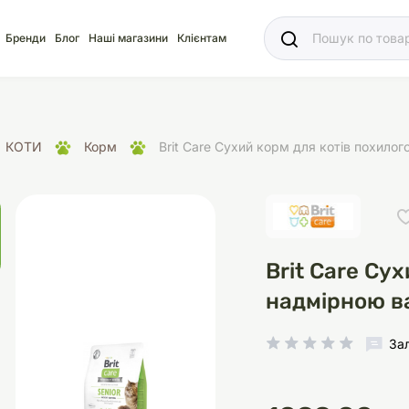
Ваш
Бренди
Блог
Наші магазини
Клієнтам
КОТИ
Корм
Brit Care Сухий корм для котів похилог
яд
для акваріума
ріуми
Ласощі
Ласощі
Наповнювачі
Корм
Акваріуми
Корм
Brit Care Сух
надмірною в
За
іція
носки
суари для кліток
щі
рації
Здоров'я
Туалети та аксесуар
Здоров'я
Здоров'я
ресори
Помпи