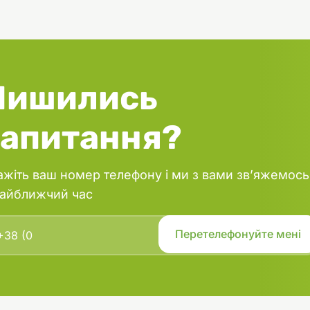
завдяки чому ваша кішка
но виглядати, а також проживе
ове життя. Натуральні джерела
от омега-3 та омега-6 сприяють
і і здоров'ю шкіри.
Лишились
запитання?
ажіть ваш номер телефону і ми з вами зв’яжемось
найближчий час