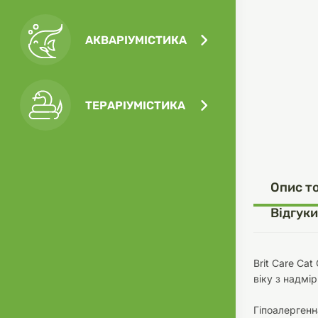
АКВАРІУМІСТИКА
Посу
Ігра
Ласо
Кліт
Філь
ТЕРАРІУМІСТИКА
Посу
Опис т
Одяг
Корм
Відгуки
Brit Care Ca
віку з надмі
Туал
Ґрун
Гіпоалергенн