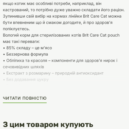
якщо котик має особливі потреби, наприклад, він
кастрований, то потрібно дуже уважно складати його раціон.
Зупинивши свій вибір на кормах лінійки Brit Care Cat можна
бути впевненим що й смаком догодите, й про здоров’я
попіклуєтесь.
Вологий корм для стерилізованих котів Brit Care Cat pouch
має такі переваги:
• 85% складу – це м'ясо
• Беззернова формула
• Обліпиха та красоля – компоненти для здоров’я нирок і
сечовивідних шляхів
• Екстракт з розмарину – природній антиоксидант
• Без додавання цукру
• Без сої
• Без ГМО
ЧИТАТИ ПОВНІСТЮ
Рекомендації з годування: рекомендовану щоденну кількість
корму, вказану в таблиці, варто розподілити на декілька
прийомів протягом дня. Якщо корм подається в якості
доповнення до сухого корму
З цим товаром купують