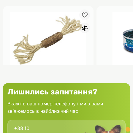
0
Nobby Іграшка для котів
Farmina N&D
Лишились запитання?
Паличка з Мататабі 17 см
для котів Ту
гарбуз 70 г
Вкажіть ваш номер телефону і ми з вами
зв’яжемось в найближчий час
В кошик
111.52 грн.
88.00 грн.
В наявності