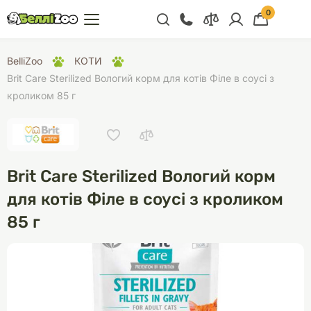
0
+38 (068) 300 91 91
BelliZoo
КОТИ
Відділ продажу
Brit Care Sterilized Вологий корм для котів Філе в соусі з
кроликом 85 г
+38 (093) 300 91 91
+38 (099) 300 91 91
Відділ підтримки
Brit Care Sterilized Вологий корм
+38 (068) 479 28
76
для котів Філе в соусі з кроликом
85 г