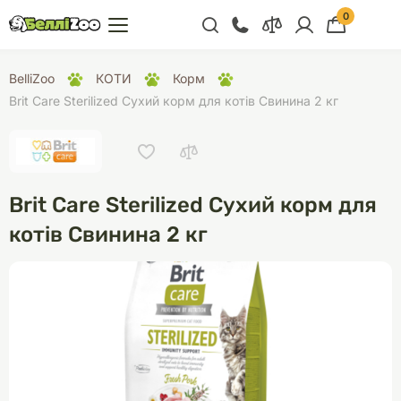
0
+38 (068) 300 91 91
BelliZoo
КОТИ
Корм
Відділ продажу
Brit Care Sterilized Сухий корм для котів Свинина 2 кг
+38 (093) 300 91 91
+38 (099) 300 91 91
Відділ підтримки
Brit Care Sterilized Сухий корм для
+38 (068) 479 28
котів Свинина 2 кг
76