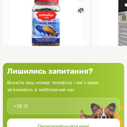
0
Акваріус Класік Меню Палички
Aquael Вкла
Лишились запитання?
банка 150 г
Fan mikro 2 
Вкажіть ваш номер телефону і ми з вами
зв’яжемось в найближчий час
В кошик
166.60 грн.
202.00 грн
В наявності