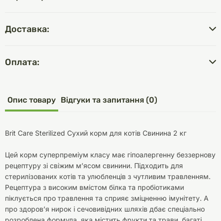
Доставка:
Оплата:
Опис товару
Відгуки та запитання (0)
Brit Care Sterilized Сухий корм для котів Свинина 2 кг
Цей корм суперпреміум класу має гіпоалергенну беззернову
рецептуру зі свіжим м’ясом свинини. Підходить для
стерилізованих котів та улюбленців з чутливим травленням.
Рецептура з високим вмістом білка та пробіотиками
піклується про травлення та сприяє зміцненню імунітету. А
про здоров’я нирок і сечовивідних шляхів дбає спеціально
розроблена формула, яка містить фрукти та трави, багаті