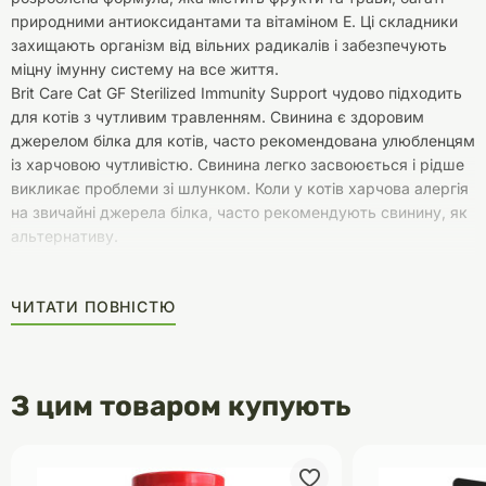
природними антиоксидантами та вітаміном Е. Ці складники
захищають організм від вільних радикалів і забезпечують
міцну імунну систему на все життя.
Brit Care Cat GF Sterilized Immunity Support чудово підходить
для котів з чутливим травленням. Свинина є здоровим
джерелом білка для котів, часто рекомендована улюбленцям
із харчовою чутливістю. Свинина легко засвоюється і рідше
викликає проблеми зі шлунком. Коли у котів харчова алергія
на звичайні джерела білка, часто рекомендують свинину, як
альтернативу.
ЧИТАТИ ПОВНІСТЮ
З цим товаром купують